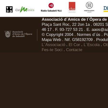
Associació d´Amics de l´Òpera de
Plaça Sant Roc, 22 2on 1a . 08201 Sa
46 17 . F. 93-727 53 21 . E.
aaos@aa
© Copyright 2004 .
Normes d´ús
.
Po
Mapa Web
. Nif. G58192709 . Produï
L´Associació
.
El Cor
.
L´Escola
.
Ob
Fes-te Soci
.
Contacte