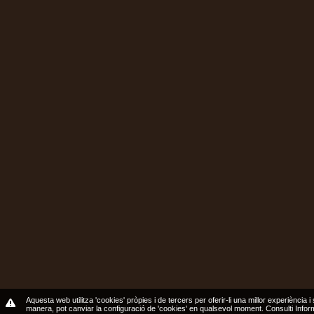
Aquesta web utilitza 'cookies' pròpies i de tercers per oferir-li una millor experiència i
manera, pot canviar la configuració de 'cookies' en qualsevol moment.
Consulti Info