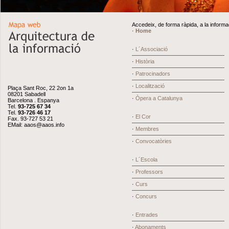
Accedeix, de forma ràpida, a la informa
·
Home
·
L´Associació
·
Història
·
Patrocinadors
·
Localització
Plaça Sant Roc, 22 2on 1a
08201 Sabadell
·
Òpera a Catalunya
Barcelona . Espanya
Tel.
93-725 67 34
Tel.
93-726 46 17
·
El Cor
Fax. 93-727 53 21
EMail:
aaos@aaos.info
·
Membres
·
Convocatòries
·
L´Escola
·
Professors
·
Curs
·
Concurs
·
Entrades
·
Abonaments