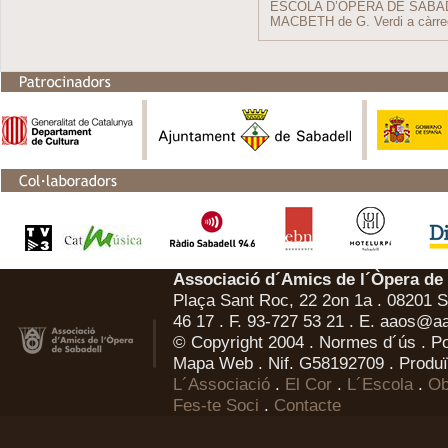
ESCOLA D’ÒPERA DE SABA
MACBETH de G. Verdi a càrrec 
Associació d´Amics de l´Òpera de
Plaça Sant Roc, 22 2on 1a . 08201 Sa
46 17 . F. 93-727 53 21 . E.
aaos@aa
© Copyright 2004 .
Normes d´ús
.
Po
Mapa Web
. Nif. G58192709 . Produï
L´Associació
.
El Cor
.
L´Escola
.
Ob
Fes-te Soci
.
Contacte