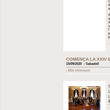
c
d
a
A
a
X
s
l
p
p
COMENÇA LA XXIV 
15/09/2020 - Sabadell
·
Més informació
1