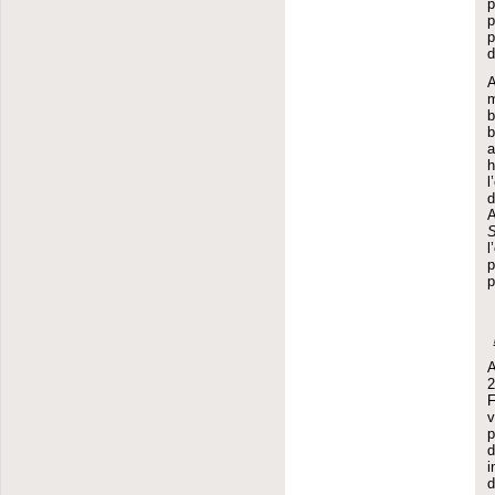
p
p
d
A
m
b
b
a
l
d
S
l
p
A
2
F
v
p
d
i
d