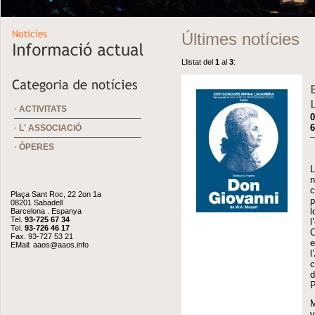
Últimes notícies
Llistat del
1
al
3
:
·
ACTIVITATS
0
6
·
L' ASSOCIACIÓ
·
ÒPERES
L
n
c
Plaça Sant Roc, 22 2on 1a
p
08201 Sabadell
l
Barcelona . Espanya
Tel.
93-725 67 34
l
Tel.
93-726 46 17
Fax. 93-727 53 21
EMail:
aaos@aaos.info
l’
c
d
P
M
v