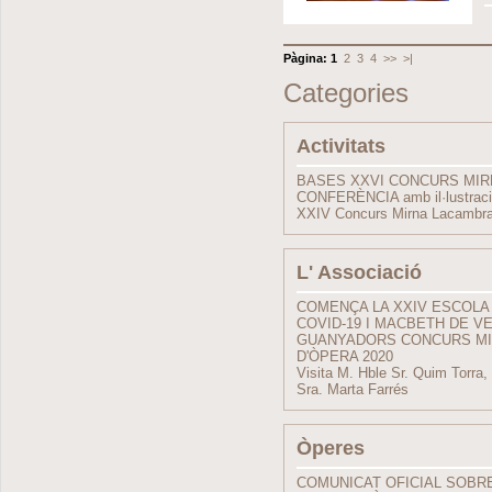
Pàgina:
1
2
3
4
>>
>|
Categories
Activitats
BASES XXVI CONCURS MI
CONFERÈNCIA amb il·lustrac
XXIV Concurs Mirna Lacambra
L' Associació
COMENÇA LA XXIV ESCOLA
COVID-19 I MACBETH DE V
GUANYADORS CONCURS MIR
D'ÒPERA 2020
Visita M. Hble Sr. Quim Torra, 
Sra. Marta Farrés
Òperes
COMUNICAT OFICIAL SOBRE 