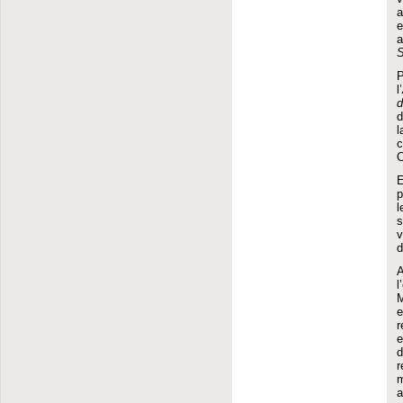
a
e
S
l’
d
d
c
C
E
p
l
s
v
d
A
M
e
r
e
d
r
m
a