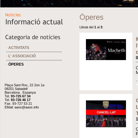
Òperes
Llistat del
1
al
3
:
·
ACTIVITATS
·
L' ASSOCIACIÓ
0
·
ÒPERES
C
M
Plaça Sant Roc, 22 2on 1a
08201 Sabadell
Barcelona . Espanya
Tel.
93-725 67 34
Tel.
93-726 46 17
Fax. 93-727 53 21
EMail:
aaos@aaos.info
1