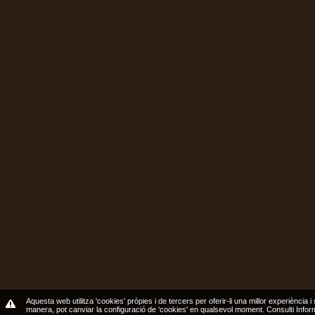
Aquesta web utilitza 'cookies' pròpies i de tercers per oferir-li una millor experiència i
manera, pot canviar la configuració de 'cookies' en qualsevol moment.
Consulti Info