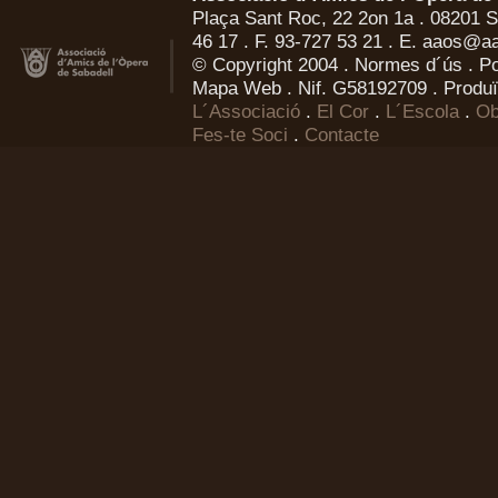
Plaça Sant Roc, 22 2on 1a . 08201 Sa
46 17 . F. 93-727 53 21 . E.
aaos@aa
© Copyright 2004 .
Normes d´ús
.
Po
Mapa Web
. Nif. G58192709 . Produï
L´Associació
.
El Cor
.
L´Escola
.
Ob
Fes-te Soci
.
Contacte