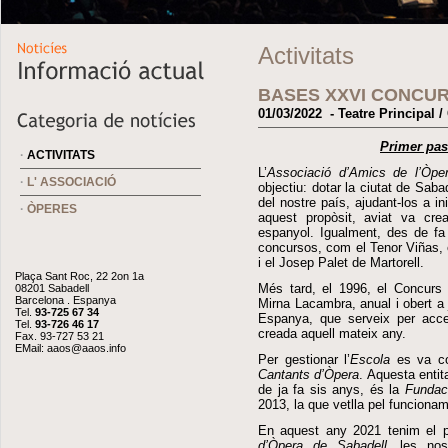
Activitats
BASES XXVI CONCU
01/03/2022 - Teatre Principal /
Primer pas
·
ACTIVITATS
L’
Associació d’Amics de l’Òp
·
L' ASSOCIACIÓ
objectiu: dotar la ciutat de Saba
del nostre país, ajudant-los a i
·
ÒPERES
aquest propòsit, aviat va cre
espanyol. Igualment, des de fa 
concursos, com el Tenor Viñas,
i el Josep Palet de Martorell.
Plaça Sant Roc, 22 2on 1a
Més tard, el 1996, el Concurs
08201 Sabadell
Barcelona . Espanya
Mirna Lacambra, anual i obert a
Tel.
93-725 67 34
Espanya, que serveix per acce
Tel.
93-726 46 17
creada aquell mateix any.
Fax. 93-727 53 21
EMail:
aaos@aaos.info
Per gestionar l’
Escola
es va con
Cantants d’Òpera
. Aquesta entita
de ja fa sis anys, és la
Fundac
2013, la que vetlla pel funciona
En aquest any 2021 tenim el pl
d’Òpera de Sabadell
, les nos