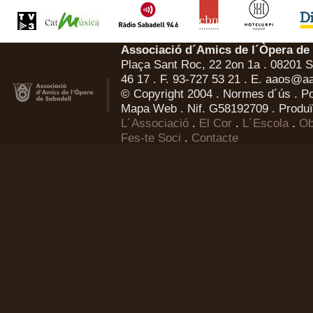
Associació d´Amics de l´Òpera de
Plaça Sant Roc, 22 2on 1a . 08201 Sa
46 17 . F. 93-727 53 21 . E.
aaos@aa
© Copyright 2004 .
Normes d´ús
.
Po
Mapa Web
. Nif. G58192709 . Produï
L´Associació
.
El Cor
.
L´Escola
.
Ob
Fes-te Soci
.
Contacte