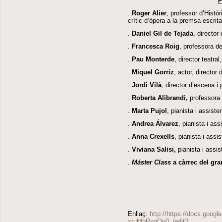
P
.
Roger Alier
, professor d’Histò
crític d’òpera a la premsa escrita
.
Daniel Gil de Tejada
, director
.
Francesca Roig
, professora de
.
Pau Monterde
, director teatra
.
Miquel Gorriz
, actor, director
.
Jordi Vilà
, director d’escena i 
.
Roberta Alibrandi,
professora d
.
Marta Pujol
, pianista i assiste
.
Andrea Álvarez
, pianista i ass
.
Anna Crexells
, pianista i assi
.
Viviana Salisi,
pianista i assis
.
Máster Class
a càrrec del gr
Enllaç:
http://https://docs.go
xruMbPxgOv0_/edit?