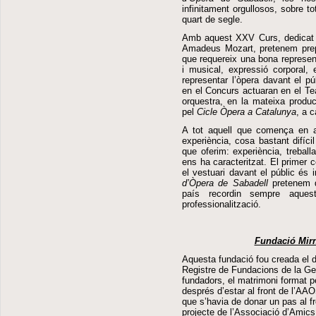
infinitament orgullosos, sobre to
quart de segle.
Amb aquest XXV Curs, dedicat 
Amadeus Mozart, pretenem prepa
que requereix una bona represent
i musical, expressió corporal, e
representar l’òpera davant el p
en el Concurs actuaran en el Te
orquestra, en la mateixa produ
pel
Cicle Òpera a Catalunya
, a c
A tot aquell que comença en 
experiència, cosa bastant difíci
que oferim: experiència, treball
ens ha caracteritzat. El primer c
el vestuari davant el públic és
d’Òpera de Sabadell
pretenem q
país recordin sempre aque
professionalització.
Fundació Mir
Aquesta fundació fou creada el d
Registre de Fundacions de la Gen
fundadors, el matrimoni format 
després d’estar al front de l’AA
que s’havia de donar un pas al fr
projecte de l’Associació d’Amics 