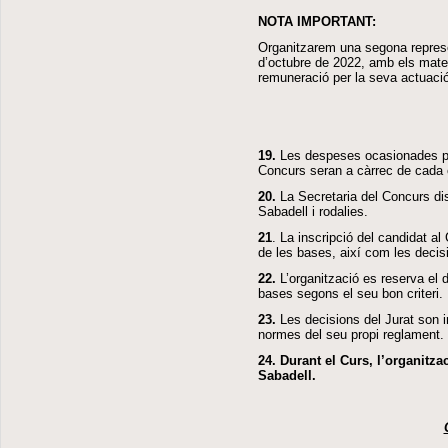
NOTA IMPORTANT:
Organitzarem una segona repres
d’octubre de 2022, amb els mate
remuneració per la seva actuaci
1
9.
Les despeses ocasionades pel
Concurs seran a càrrec de cada 
20.
La Secretaria del Concurs dis
Sabadell i rodalies.
21
. La inscripció del candidat a
de les bases, així com les decisi
22.
L’organització es reserva el d
bases segons el seu bon criteri.
23.
Les decisions del Jurat son i
normes del seu propi reglament.
24. Durant el Curs, l’organitzac
Sabadell.