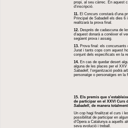
propi, al seu càrrec. En aquest c
d’inscripció.
11.
El Concurs constarà d’una prov
Principal de Sabadell els dies 6 i
realitzarà la prova final.
12.
Després de cadascuna de les p
d’aquest donarà a conèixer el ver
següent prova i assaig.
13.
Prova final: els concursants q
Jurat i tants cops com aquest ho 
conjunt dels especificats en la rel
14.
En cas de quedar desert algu
alguna de les places per el XXV 
Sabadell
, l’organització podrà ar
personatge o personatges en la f
15.
Els premis que s’estableix
de participar en el
XXVI Curs d
Sabadell
, de manera totalment 
Un cop hagi finalitzat el curs i 
possibilitat de participar en al
d’Òpera a Catalunya a aquells al
seva evolució i treball.