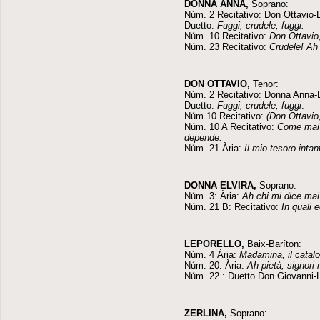
DONNA ANNA,
Soprano:
Núm. 2 Recitativo: Don Ottavio
Duetto:
Fuggi, crudele, fuggi.
Núm. 10 Recitativo:
Don Ottavio
Núm. 23 Recitativo:
Crudele! Ah
DON OTTAVIO,
Tenor:
Núm. 2 Recitativo: Donna Anna-
Duetto:
Fuggi, crudele, fuggi
.
Núm.10 Recitativo:
(Don Ottavio
Núm. 10 A Recitativo:
Come mai 
depende.
Núm. 21 Ària:
Il mio tesoro intan
DONNA ELVIRA,
Soprano:
Núm. 3: Ària:
Ah chi mi dice mai
Núm. 21 B: Recitativo:
In quali 
LEPORELLO,
Baix-Baríton:
Núm. 4 Ària:
Madamina, il catal
Núm. 20: Ària:
Ah pietà, signori 
Núm. 22 : Duetto Don Giovanni-L
ZERLINA,
Soprano: