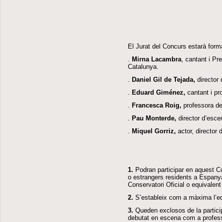
El Jurat del Concurs estarà for
.
Mirna Lacambra
, cantant i Pr
Catalunya.
.
Daniel Gil de Tejada,
director 
.
Eduard Giménez,
cantant i pro
.
Francesca Roig,
professora de
.
Pau Monterde,
director d’escena
.
Miquel Gorriz,
actor, director 
1.
Podran participar en aquest Co
o estrangers residents a Espanya
Conservatori Oficial o equivalent
2.
S’estableix com a màxima l’ed
3.
Queden exclosos de la partici
debutat en escena com a professi