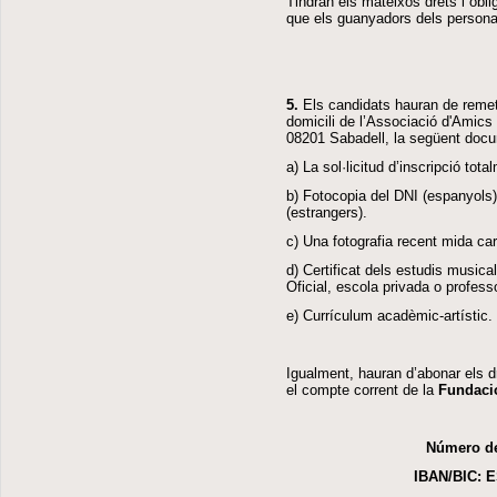
Tindran els mateixos drets i obli
que els guanyadors dels personat
5.
Els candidats hauran de remetr
domicili de l’Associació d'Amics
08201 Sabadell, la següent doc
a) La sol·licitud d’inscripció to
b) Fotocopia del DNI (espanyols
(estrangers).
c) Una fotografia recent mida car
d) Certificat dels estudis musica
Oficial, escola privada o professo
e) Currículum acadèmic-artístic.
Igualment, hauran d’abonar els d
el compte corrent de la
Fundaci
Número de
IBAN/BIC: E