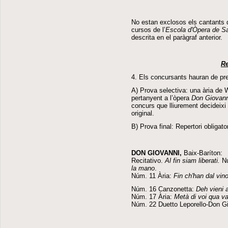
No estan exclosos els cantants 
cursos de l’
Escola d'Òpera de S
descrita en el paràgraf anterior.
Re
4. Els concursants hauran de pr
A) Prova selectiva: una ària de 
pertanyent a l’òpera
Don Giovann
concurs que lliurement decideixi 
original.
B) Prova final: Repertori obligato
DON GIOVANNI,
Baix-Baríton:
Recitativo.
Al fin siam liberati.
Nú
la mano
.
Núm. 11 Ària:
Fin ch'han dal vin
Núm. 16 Canzonetta:
Deh vieni a
Núm. 17 Ària:
Metà di voi qua v
Núm. 22 Duetto Leporello-Don G