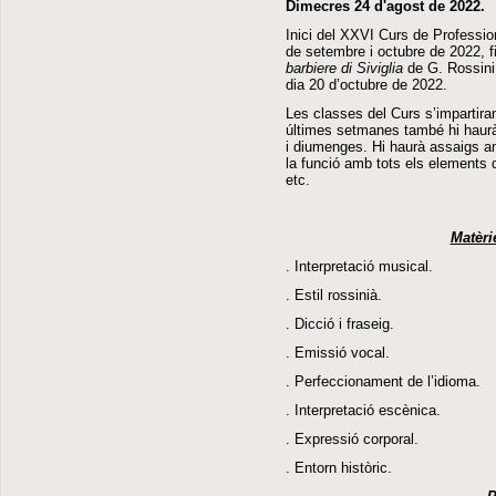
Dimecres 24 d'agost de 2022.
Inici del XXVI Curs de Professi
de setembre i octubre de 2022, f
barbiere di Siviglia
de G. Rossini 
dia 20 d’octubre de 2022.
Les classes del Curs s’impartira
últimes setmanes també hi haurà
i diumenges. Hi haurà assaigs a
la funció amb tots els elements d
etc.
Matèri
. Interpretació musical.
. Estil rossinià.
. Dicció i fraseig.
. Emissió vocal.
. Perfeccionament de l’idioma.
. Interpretació escènica.
. Expressió corporal.
. Entorn històric.