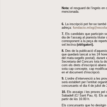
Nota:
el resguard de l’ingrés en
mencionada.
6.
La inscripció pot fer-se també
adreça:
fundacio.mlxg@escola
7.
Els candidats que participin s
dia de l’assaig al pianista titular
corresponent a la peça de repertor
sel.lectiva
(obligatori).
8.
Des de la publicació d’aquesta 
que quedarà tancat a les 24 hores
del mata-segells postal), durant 
Secretaria del Concurs tota la 
com els drets d’inscripció abans
sota cap concepte, cap modificaci
en el document d’inscripció.
9.
L’ordre d’intervenció a les pro
serà establert per l’entitat orga
concursants el dia 4 de juliol de
10.
Els assaigs i les proves pel 
Sabadell (C/ Sant Pau, 6). Els as
partir de les 16:00 h.
Els concursants que ho desitgin 