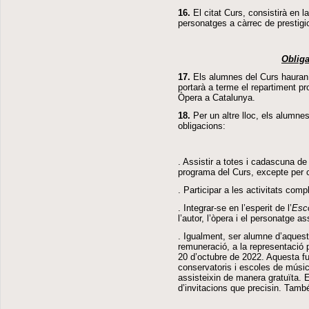
16.
El citat Curs, consistirà en 
personatges a càrrec de prestigi
Obliga
17.
Els alumnes del Curs hauran 
portarà a terme el repartiment pr
Òpera a Catalunya.
18.
Per un altre lloc, els alumn
obligacions:
. Assistir a totes i cadascuna de 
programa del Curs, excepte per c
. Participar a les activitats com
. Integrar-se en l’esperit de l’
Esco
l’autor, l’òpera i el personatge as
. Igualment, ser alumne d’aquest 
remuneració, a la representació p
20 d’octubre de 2022. Aquesta fun
conservatoris i escoles de músic
assisteixin de manera gratuïta. 
d’invitacions que precisin. També