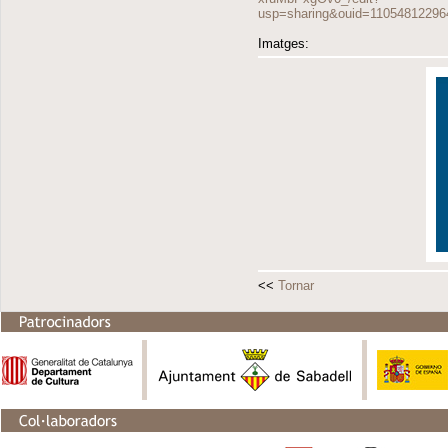
usp=sharing&ouid=11054812296
Imatges:
<<
Tornar