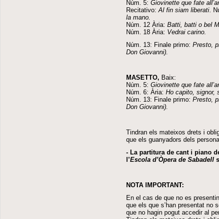
Núm. 5:
Giovinette que fate all’
Recitativo:
Al fin siam liberati
. N
la mano.
Núm. 12 Ària:
Batti, batti o bel 
Núm. 18 Ària:
Vedrai carino.
Núm. 13: Finale primo:
Presto, p
Don Giovanni).
MASETTO,
Baix:
Núm. 5:
Giovinette que fate all’
Núm. 6: Ària:
Ho capito, signor, 
Núm. 13: Finale primo:
Presto, p
Don Giovanni).
Tindran els mateixos drets i obli
que els guanyadors dels personat
- La partitura de cant i piano 
l’
Escola d’Òpera de Sabadell
s
NOTA IMPORTANT:
En el cas de que no es presentin
que els que s’han presentat no s
que no hagin pogut accedir al per