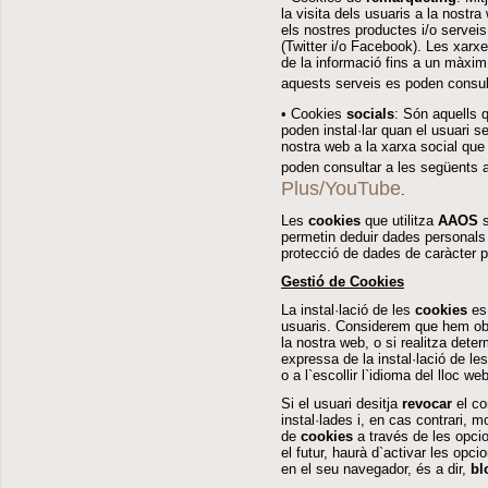
la visita dels usuaris a la nostr
els nostres productes i/o serveis
(Twitter i/o Facebook). Les xarxe
de la informació fins a un màxim
aquests serveis es poden consul
• Cookies
socials
: Són aquells 
poden instal·lar quan el usuari s
nostra web a la xarxa social que
poden consultar a les següents 
Plus/YouTube
.
Les
cookies
que utilitza
AAOS
s
permetin deduir dades personals d
protecció de dades de caràcter p
Gestió de Cookies
La instal·lació de les
cookies
es 
usuaris. Considerem que hem ob
la nostra web, o si realitza dete
expressa de la instal·lació de le
o a l`escollir l`idioma del lloc web
Si el usuari desitja
revocar
el co
instal·lades i, en cas contrari, 
de
cookies
a través de les opcio
el futur, haurà d`activar les op
en el seu navegador, és a dir,
bl