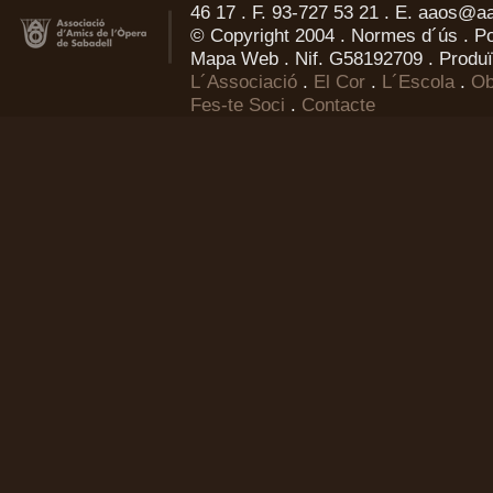
46 17 . F. 93-727 53 21 . E.
aaos@aa
© Copyright 2004 .
Normes d´ús
.
Po
Mapa Web
. Nif. G58192709 . Produï
L´Associació
.
El Cor
.
L´Escola
.
Ob
Fes-te Soci
.
Contacte