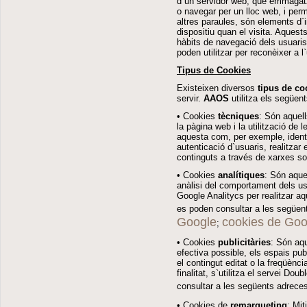
d`un servidor web, que emmagatz
o navegar per un lloc web, i perm
altres paraules, són elements d`i
dispositiu quan el visita. Aquest
hàbits de navegació dels usuaris o
poden utilitzar per reconèixer a l`
Tipus de Cookies
Existeixen diversos
tipus de co
servir.
AAOS
utilitza els següen
• Cookies
tècniques
: Són aquel
la pàgina web i la utilització de
aquesta com, per exemple, identif
autenticació d`usuaris, realitza
continguts a través de xarxes so
• Cookies
analítiques
: Són aque
anàlisi del comportament dels us
Google Analitycs per realitzar a
es poden consultar a les següen
Google
cookies de Goo
;
• Cookies
publicitàries
: Són aq
efectiva possible, els espais pub
el contingut editat o la freqüè
finalitat, s`utilitza el servei D
consultar a les següents adrece
• Cookies de
remarqueting
: Mit