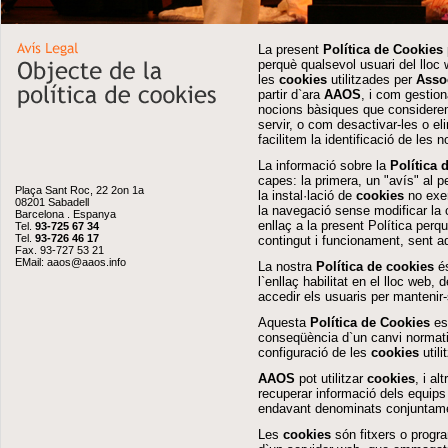
La present
Política de Cookies
perquè qualsevol usuari del lloc w
les
cookies
utilitzades per
Asso
partir d`ara
AAOS
, i com gestion
nocions bàsiques que considere
servir, o com desactivar-les o eli
facilitem la identificació de les 
La informació sobre la
Política 
capes: la primera, un "avís" al p
Plaça Sant Roc, 22 2on 1a
la instal·lació de
cookies
no exem
08201 Sabadell
la navegació sense modificar la 
Barcelona . Espanya
enllaç a la present Política perq
Tel.
93-725 67 34
Tel.
93-726 46 17
contingut i funcionament, sent a
Fax. 93-727 53 21
EMail:
aaos@aaos.info
La nostra
Política de cookies
és
l`enllaç habilitat en el lloc web,
accedir els usuaris per mantenir
Aquesta
Política de Cookies
es
conseqüència d`un canvi normati
configuració de les
cookies
utili
AAOS
pot utilitzar
cookies
, i a
recuperar informació dels equips
endavant denominats conjuntame
Les
cookies
són fitxers o progr