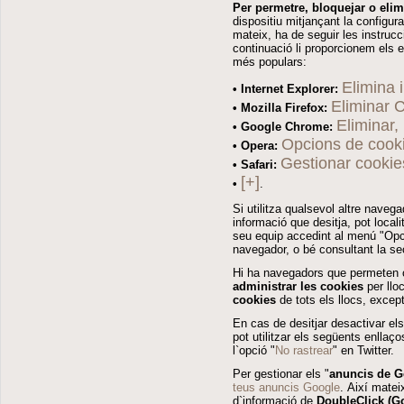
Per permetre, bloquejar o elim
dispositiu mitjançant la configur
mateix, ha de seguir les instruc
continuació li proporcionem els 
més populars:
Elimina 
• Internet Explorer:
Eliminar 
• Mozilla Firefox:
Eliminar, 
• Google Chrome:
Opcions de cook
• Opera:
Gestionar cookie
• Safari:
[+]
•
.
Si utilitza qualsevol altre naveg
informació que desitja, pot loca
seu equip accedint al menú "Opci
navegador, o bé consultant la sec
Hi ha navegadors que permeten 
administrar les cookies
per llo
cookies
de tots els llocs, excep
En cas de desitjar desactivar el
pot utilitzar els següents enllaç
l`opció "
No rastrear
" en Twitter.
Per gestionar els "
anuncis de G
teus anuncis Google
. Així matei
d`informació de
DoubleClick (Go