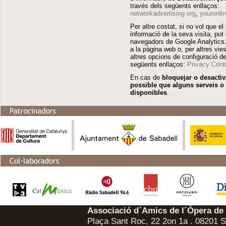
través dels següents enllaços:
networkadvertising.org
,
youronli
Per altre costat, si no vol que e
informació de la seva visita, pot 
navegadors de Google Analytics.
a la pàgina web o, per altres vies
altres opcions de configuració de
següents enllaços:
Privacy Cont
En cas de
bloquejar o desactiv
possible que alguns serveis o 
disponibles
.
Associació d´Amics de l´Òpera de
Plaça Sant Roc, 22 2on 1a . 08201 Sa