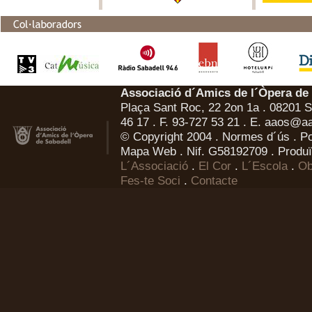
Associació d´Amics de l´Òpera de
Plaça Sant Roc, 22 2on 1a . 08201 Sa
46 17 . F. 93-727 53 21 . E.
aaos@aa
© Copyright 2004 .
Normes d´ús
.
Po
Mapa Web
. Nif. G58192709 . Produï
L´Associació
.
El Cor
.
L´Escola
.
Ob
Fes-te Soci
.
Contacte