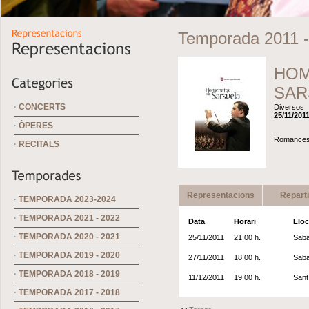
Temporada 2011 -
HOM
SAR
·
CONCERTS
Diversos
25/11/2011
·
ÒPERES
Romances, 
·
RECITALS
Representacions
Repart
·
TEMPORADA 2023-2024
·
TEMPORADA 2021 - 2022
Data
Horari
Lloc
·
TEMPORADA 2020 - 2021
25/11/2011
21.00 h.
Saba
·
TEMPORADA 2019 - 2020
27/11/2011
18.00 h.
Saba
·
TEMPORADA 2018 - 2019
11/12/2011
19.00 h.
Sant
·
TEMPORADA 2017 - 2018