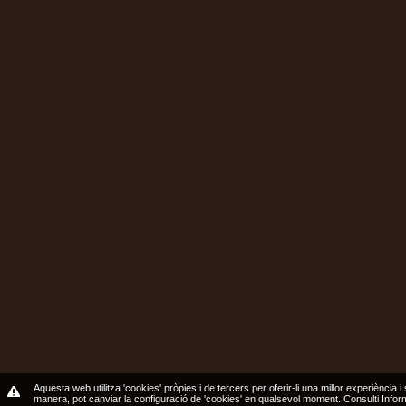
Aquesta web utilitza 'cookies' pròpies i de tercers per oferir-li una millor experiència i
manera, pot canviar la configuració de 'cookies' en qualsevol moment.
Consulti Info