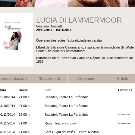
LUCIA DI LAMMERMOOR
Gaetano Donizetti
29/10/2014 - 16/11/2014
Òpera en tres actes (sobretitulada en català)
Llibret de Salvatore Cammarano, inspirat en la novel.la de Sir Walter
Scott "
The bride of Lammermoor
"
Estrenada en el Teatro San Carlo de Nàpols, el 26 de setembre de
1835
epresentacions
Repartiment
Argument
Article
Data
Horari
Lloc
Entrades
29/10/2014
21.00 h
Sabadell, Teatre La Faràndula
----------
31/10/2014
21.00 h
Sabadell, Teatre La Faràndula
----------
02/11/2014
18.00 h
Sabadell, Teatre La Faràndula
----------
04/11/2014
21.00 h
Reus, Teatre Fortuny
----------
07/11/2014
21.00 h
Sant Cugat del Vallès, Teatre-Auditori
----------