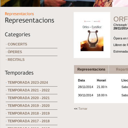
ORF
Christoph 
28/11/2014
Òpera en t
·
CONCERTS
Llibret de 
Estrenada 
·
ÒPERES
·
RECITALS
Representacions
Repart
Data
Horari
Lloc
·
TEMPORADA 2023-2024
28/11/2014
21.00 h
Saba
·
TEMPORADA 2021 - 2022
30/11/2014
18.00 h
Saba
·
TEMPORADA 2020 - 2021
·
TEMPORADA 2019 - 2020
<<
Tornar
·
TEMPORADA 2018 - 2019
·
TEMPORADA 2017 - 2018