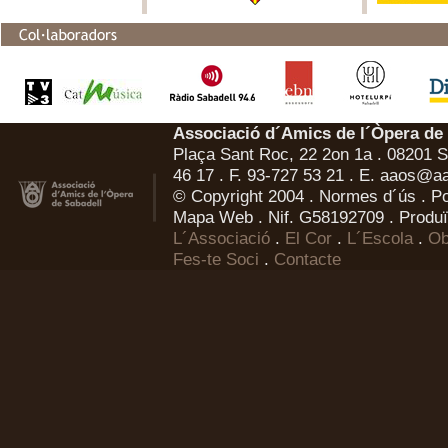
Associació d´Amics de l´Òpera de
Plaça Sant Roc, 22 2on 1a . 08201 Sa
46 17 . F. 93-727 53 21 . E.
aaos@aa
© Copyright 2004 .
Normes d´ús
.
Po
Mapa Web
. Nif. G58192709 . Produï
L´Associació
.
El Cor
.
L´Escola
.
Ob
Fes-te Soci
.
Contacte