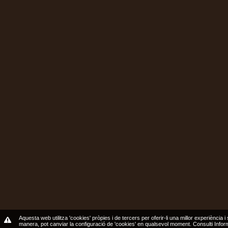
Aquesta web utilitza 'cookies' pròpies i de tercers per oferir-li una millor experiència i
manera, pot canviar la configuració de 'cookies' en qualsevol moment.
Consulti Info