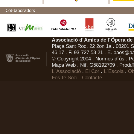
Associació d´Amics de l´Òpera de
Plaça Sant Roc, 22 2on 1a . 08201 Sa
46 17 . F. 93-727 53 21 . E.
aaos@aa
© Copyright 2004 .
Normes d´ús
.
Po
Mapa Web
. Nif. G58192709 . Produï
L´Associació
.
El Cor
.
L´Escola
.
Ob
Fes-te Soci
.
Contacte