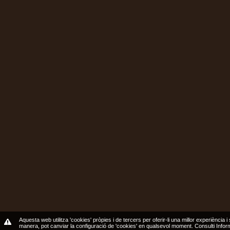
Aquesta web utilitza 'cookies' pròpies i de tercers per oferir-li una millor experiència i
manera, pot canviar la configuració de 'cookies' en qualsevol moment.
Consulti Info