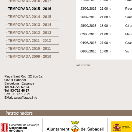
21/02/2016
18.00 h
Saba
·
TEMPORADA 2016 - 2017
·
TEMPORADA 2015 - 2016
23/02/2016
21.00 h
Reus
·
TEMPORADA 2014 - 2015
26/02/2016
21.00 h
Sant
·
TEMPORADA 2013 - 2014
28/02/2016
18.00 h
Giro
·
TEMPORADA 2012 - 2013
02/03/2016
21.00 h
Manr
·
TEMPORADA 2011 - 2012
04/03/2016
21.00 h
Gran
·
TEMPORADA 2010 - 2011
06/03/2016
18.00 h
Vic, 
·
TEMPORADA 2009 - 2010
<<
Tornar
Plaça Sant Roc, 22 2on 1a
08201 Sabadell
Barcelona . Espanya
Tel.
93-725 67 34
Tel.
93-726 46 17
Fax. 93-727 53 21
EMail:
aaos@aaos.info