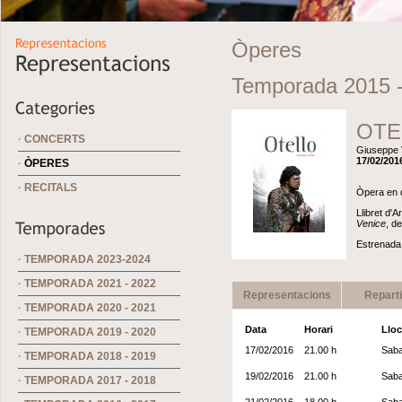
Òperes
Temporada 2015 
OTE
·
CONCERTS
Giuseppe 
17/02/201
·
ÒPERES
·
RECITALS
Òpera en q
Llibret d'A
Venice
, d
Estrenada 
·
TEMPORADA 2023-2024
·
TEMPORADA 2021 - 2022
Representacions
Repart
·
TEMPORADA 2020 - 2021
Data
Horari
Lloc
·
TEMPORADA 2019 - 2020
17/02/2016
21.00 h
Saba
·
TEMPORADA 2018 - 2019
19/02/2016
21.00 h
Saba
·
TEMPORADA 2017 - 2018