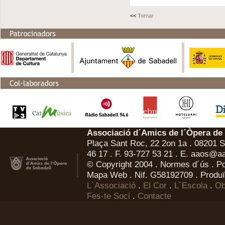
<<
Tornar
Associació d´Amics de l´Òpera de
Plaça Sant Roc, 22 2on 1a . 08201 Sa
46 17 . F. 93-727 53 21 . E.
aaos@aa
© Copyright 2004 .
Normes d´ús
.
Po
Mapa Web
. Nif. G58192709 . Produï
L´Associació
.
El Cor
.
L´Escola
.
Ob
Fes-te Soci
.
Contacte