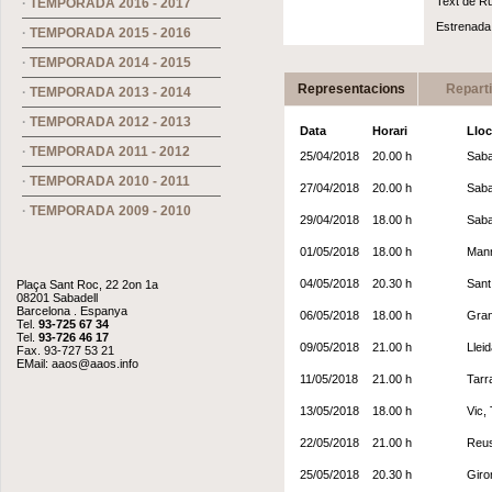
Text de R
·
TEMPORADA 2016 - 2017
Estrenada 
·
TEMPORADA 2015 - 2016
·
TEMPORADA 2014 - 2015
Representacions
Repart
·
TEMPORADA 2013 - 2014
·
TEMPORADA 2012 - 2013
Data
Horari
Lloc
·
TEMPORADA 2011 - 2012
25/04/2018
20.00 h
Saba
·
TEMPORADA 2010 - 2011
27/04/2018
20.00 h
Saba
·
TEMPORADA 2009 - 2010
29/04/2018
18.00 h
Saba
01/05/2018
18.00 h
Manr
04/05/2018
20.30 h
Sant
Plaça Sant Roc, 22 2on 1a
08201 Sabadell
Barcelona . Espanya
06/05/2018
18.00 h
Gran
Tel.
93-725 67 34
Tel.
93-726 46 17
09/05/2018
21.00 h
Lleid
Fax. 93-727 53 21
EMail:
aaos@aaos.info
11/05/2018
21.00 h
Tarr
13/05/2018
18.00 h
Vic, 
22/05/2018
21.00 h
Reus
25/05/2018
20.30 h
Giro