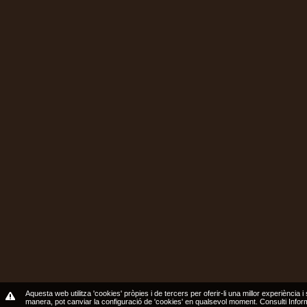
Aquesta web utilitza 'cookies' pròpies i de tercers per oferir-li una millor experiència i
manera, pot canviar la configuració de 'cookies' en qualsevol moment.
Consulti Info