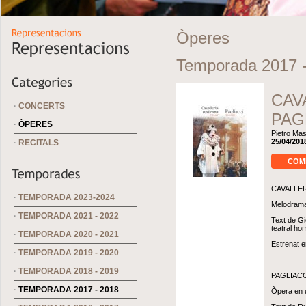
Òperes
Temporada 2017 
CAV
·
CONCERTS
PAG
·
ÒPERES
Pietro Ma
25/04/201
·
RECITALS
COM
CAVALLE
·
TEMPORADA 2023-2024
Melodrama 
·
TEMPORADA 2021 - 2022
Text de Gi
teatral ho
·
TEMPORADA 2020 - 2021
Estrenat e
·
TEMPORADA 2019 - 2020
·
TEMPORADA 2018 - 2019
PAGLIACC
·
TEMPORADA 2017 - 2018
Òpera en u