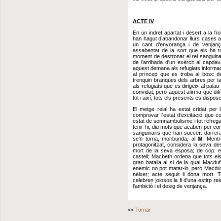
ACTE IV
En un indret apartat i desert a la fr
han hagut d’abandonar llurs cases a
un cant d’enyorança i de venjanç
assabentat de la sort que els ha t
moment de destronar el rei sanguinari
de l’arribada d'un exèrcit al capda
aquest demana als refugiats informac
al príncep que es troba al bosc d
trenquin branques dels arbres per tal
als refugiats que es dirigeix al pal
convidat, però aquest afirma que difí
tot i així, tots els presents es dispos
El metge reial ha estat cridat per 
comprovar l'estat d’excitació que 
estat de somnambulisme i tot refrega
tenir-hi, diu mots que acaben per conv
sanguinaris que han succeït darrera
se’n torna, moribunda, al llit. Me
protagonitzat, considera la seva de
mort de la seva esposa; de cop, el
castell; Macbeth ordena que tots els 
gran batalla al si de la qual Macdu
enemic no pot matar-lo, però Macduff 
néixer; acte seguit li dóna mort. 
celebren joiosos la fi d'una estirp r
l’ambició i el desig de venjança.
<<
Tornar