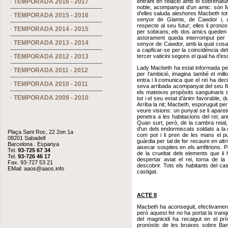
·
TEMPORADA 2016 - 2017
entrant en relació amb el sobrenatur
noble, acompanyat d'un amic: són M
d’elles saluda aleshores Macbeth tot
·
TEMPORADA 2015 - 2016
senyor de Glamis, de Cawdor i, avi
respecte al seu futur; elles li pro
·
TEMPORADA 2014 - 2015
per sobirans; els dos amics queden 
astorament queda interromput per 
·
TEMPORADA 2013 - 2014
senyor de Cawdor, amb la qual cosa 
a capficar-se per la coincidència dels
·
TEMPORADA 2012 - 2013
tercer vaticini segons el qual ha d’es
Lady Macbeth ha estat informada per c
·
TEMPORADA 2011 - 2012
per l’ambició, imagina també el mi
entra i li comunica que el rei ha deci
·
TEMPORADA 2010 - 2011
seva arribada acompanyat del seu fil
els mateixos propòsits sanguinaris 
·
TEMPORADA 2009 - 2010
tot i el seu estat d’ànim favorable, 
Arriba la nit; Macbeth, esporuguit p
veure visions: un punyal se li aparei
penetra a les habitacions del rei; an
Quan surt, però, de la cambra reial,
d'un dels endormiscats soldats a la 
Plaça Sant Roc, 22 2on 1a
com pot i li pren de les mans el p
08201 Sabadell
guàrdia per tal de fer recaure en altr
Barcelona . Espanya
aixecar sospites en els amfitrions. 
Tel.
93-725 67 34
de la crueltat dels elements que li
Tel.
93-726 46 17
despertar aviat el rei, torna de 
Fax. 93-727 53 21
descobrir. Tots els habitants del cas
EMail:
aaos@aaos.info
castigat.
ACTE II
Macbeth ha aconseguit, efectivament, f
però aquest fet no ha portat la tranqui
del magnicidi ha recaigut en el pr
pronòstic de les bruixes sobre Ba