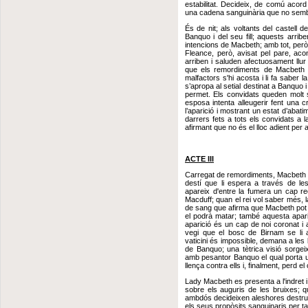
estabilitat. Decideix, de comú acor
una cadena sanguinària que no sembla
És de nit; als voltants del castell 
Banquo i del seu fill; aquests arri
intencions de Macbeth; amb tot, però, 
Fleance, però, avisat pel pare, aco
arriben i saluden afectuosament llur
que els remordiments de Macbeth v
malfactors s'hi acosta i li fa saber 
s’apropa al setial destinat a Banquo i
permet. Els convidats queden molt 
esposa intenta alleugerir fent una c
l’aparició i mostrant un estat d’abat
darrers fets a tots els convidats a 
afirmant que no és el lloc adient per 
ACTE III
Carregat de remordiments, Macbeth s
destí que li espera a través de les
apareix d'entre la fumera un cap 
Macduff; quan el rei vol saber més, l
de sang que afirma que Macbeth pot c
el podrà matar; també aquesta apari
aparició és un cap de noi coronat i
vegi que el bosc de Birnam se li 
vaticini és impossible, demana a les b
de Banquo; una tètrica visió sorgeix
amb pesantor Banquo el qual porta u
llença contra ells i, finalment, perd e
Lady Macbeth es presenta a l'indret i
sobre els auguris de les bruixes; q
ambdós decideixen aleshores destruir 
els seus propòsits sanguinaris per t