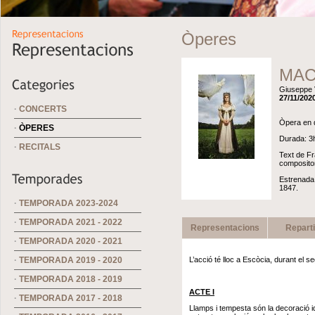
Òperes
MAC
Giuseppe 
27/11/2020
·
CONCERTS
Òpera en q
·
ÒPERES
Durada: 3h
·
RECITALS
Text de Fr
compositor
Estrenada 
1847.
·
TEMPORADA 2023-2024
·
TEMPORADA 2021 - 2022
Representacions
Repart
·
TEMPORADA 2020 - 2021
·
TEMPORADA 2019 - 2020
L’acció té lloc a Escòcia, durant el se
·
TEMPORADA 2018 - 2019
ACTE I
·
TEMPORADA 2017 - 2018
Llamps i tempesta són la decoració id