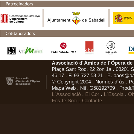
Associació d´Amics de l´Òpera de
Plaça Sant Roc, 22 2on 1a . 08201 Sa
46 17 . F. 93-727 53 21 . E.
aaos@aa
© Copyright 2004 .
Normes d´ús
.
Po
Mapa Web
. Nif. G58192709 . Produï
L´Associació
.
El Cor
.
L´Escola
.
Ob
Fes-te Soci
.
Contacte