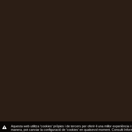
Aquesta web utilitza 'cookies' pròpies i de tercers per oferir-li una millor experiència i
manera, pot canviar la configuració de 'cookies' en qualsevol moment.
Consulti Info