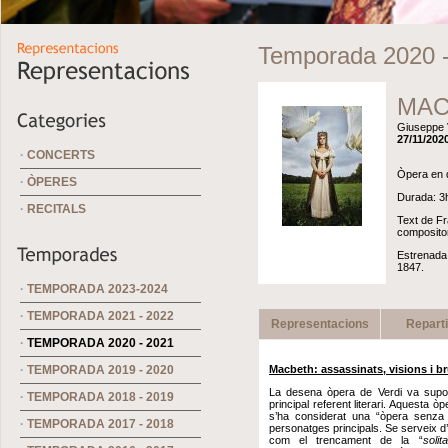
Temporada 2020 
MAC
Giuseppe 
27/11/2020
·
CONCERTS
Òpera en q
·
ÒPERES
Durada: 3h
·
RECITALS
Text de Fr
compositor
Estrenada 
1847.
·
TEMPORADA 2023-2024
·
TEMPORADA 2021 - 2022
Representacions
Repart
·
TEMPORADA 2020 - 2021
·
TEMPORADA 2019 - 2020
Macbeth:
assassinats, visions i b
La desena òpera de Verdi va supo
·
TEMPORADA 2018 - 2019
principal referent literari. Aquesta 
s’ha considerat una “òpera senza 
·
TEMPORADA 2017 - 2018
personatges principals. Se serveix d’
com el trencament de la “
solit