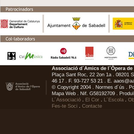
Associació d´Amics de l´Òpera de
Plaça Sant Roc, 22 2on 1a . 08201 Sa
46 17 . F. 93-727 53 21 . E.
aaos@aa
© Copyright 2004 .
Normes d´ús
.
Po
Mapa Web
. Nif. G58192709 . Produï
L´Associació
.
El Cor
.
L´Escola
.
Ob
Fes-te Soci
.
Contacte