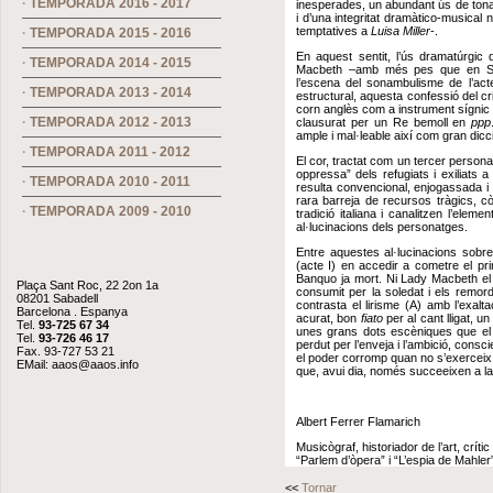
·
TEMPORADA 2016 - 2017
inesperades, un abundant ús de tonal
i d’una integritat dramàtico-musical
temptatives a
Luisa Miller
-.
·
TEMPORADA 2015 - 2016
En aquest sentit, l’ús dramatúrgic 
·
TEMPORADA 2014 - 2015
Macbeth –amb més pes que en Shak
l’escena del sonambulisme de l’acte
·
TEMPORADA 2013 - 2014
estructural, aquesta confessió del c
corn anglès com a instrument sígnic 
·
TEMPORADA 2012 - 2013
clausurat per un Re bemoll en
ppp
ample i mal·leable així com gran dicc
·
TEMPORADA 2011 - 2012
El cor, tractat com un tercer perso
oppressa” dels refugiats i exiliats 
·
TEMPORADA 2010 - 2011
resulta convencional, enjogassada i g
rara barreja de recursos tràgics, c
·
TEMPORADA 2009 - 2010
tradició italiana i canalitzen l’eleme
al·lucinacions dels personatges.
Entre aquestes al·lucinacions sob
(acte I) en accedir a cometre el prim
Banquo ja mort. Ni Lady Macbeth el 
Plaça Sant Roc, 22 2on 1a
consumit per la soledat i els remor
08201 Sabadell
contrasta el lirisme (A) amb l’exalt
Barcelona . Espanya
acurat, bon
fiato
per al cant lligat, u
Tel.
93-725 67 34
unes grans dots escèniques que el 
Tel.
93-726 46 17
perdut per l’enveja i l’ambició, consc
Fax. 93-727 53 21
el poder corromp quan no s’exerceix d
EMail:
aaos@aaos.info
que, avui dia, només succeeixen a la 
Albert Ferrer Flamarich
Musicògraf, historiador de l’art, crít
“Parlem d’òpera” i “L’espia de Mahle
<<
Tornar