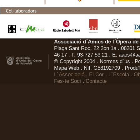
Associació d´Amics de l´Òpera de
Plaça Sant Roc, 22 2on 1a . 08201 Sa
46 17 . F. 93-727 53 21 . E.
aaos@aa
© Copyright 2004 .
Normes d´ús
.
Po
Mapa Web
. Nif. G58192709 . Produï
L´Associació
.
El Cor
.
L´Escola
.
Ob
Fes-te Soci
.
Contacte