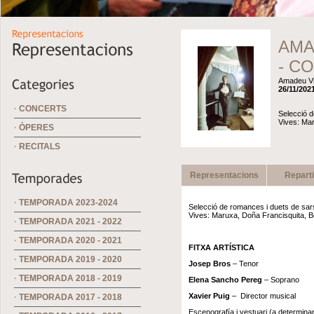
AMAD
- C
Amadeu V
26/11/2021
·
CONCERTS
Selecció 
Vives: Mar
·
ÒPERES
·
RECITALS
Representacions
Repart
·
TEMPORADA 2023-2024
Selecció de romances i duets de sa
Vives: Maruxa, Doña Francisquita, 
·
TEMPORADA 2021 - 2022
·
TEMPORADA 2020 - 2021
FITXA ARTÍSTICA
·
TEMPORADA 2019 - 2020
Josep Bros
– Tenor
·
TEMPORADA 2018 - 2019
Elena Sancho Pereg
– Soprano
Xavier Puig
– Director musical
·
TEMPORADA 2017 - 2018
Escenografía i vestuari (a determina