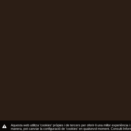
Aquesta web utilitza 'cookies' pròpies i de tercers per oferir-li una millor experiència i
manera, pot canviar la configuració de 'cookies' en qualsevol moment.
Consulti Info