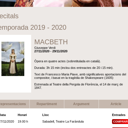
ecitals
emporada 2019 - 2020
MACBETH
Giuseppe Verdi
27/11/2020 - 29/11/2020
Òpera en quatre actes (sobretitulada en català).
Durada: 3h 15 min (inclou dos entreactes de 20 i 15 min).
Text de Francesco Maria Piave, amb significatives aportacions del
compositor, i basat en la tragèdia de Shakespeare (1605)
Estrenada al Teatre della Pergola de Florència, el 14 de març de
1847.
epresentacions
Repartiment
Argument
Article
Data
Horari
Lloc
Entrades
27/11/2020
19.00 h
Sabadell, Teatre La Faràndula
COMPRAR