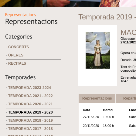
Temporada 2019 
MAC
Giuseppe 
27/11/2020
·
CONCERTS
Òpera en q
·
ÒPERES
Durada: 3h
·
RECITALS
Text de Fr
compositor
Estrenada 
1847.
·
TEMPORADA 2023-2024
·
TEMPORADA 2021 - 2022
Representacions
Repart
·
TEMPORADA 2020 - 2021
Data
Horari
Lloc
·
TEMPORADA 2019 - 2020
27/11/2020
19.00 h
Saba
·
TEMPORADA 2018 - 2019
29/11/2020
18.00 h
Saba
·
TEMPORADA 2017 - 2018