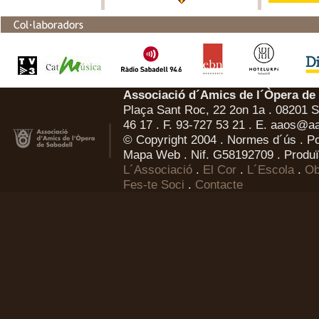
Associació d´Amics de l´Òpera de
Plaça Sant Roc, 22 2on 1a . 08201 Sa
46 17 . F. 93-727 53 21 . E.
aaos@aa
© Copyright 2004 .
Normes d´ús
.
Po
Mapa Web
. Nif. G58192709 . Produï
L´Associació
.
El Cor
.
L´Escola
.
Ob
Fes-te Soci
.
Contacte