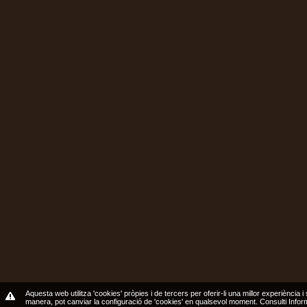
Aquesta web utilitza 'cookies' pròpies i de tercers per oferir-li una millor experiència i
manera, pot canviar la configuració de 'cookies' en qualsevol moment.
Consulti Info