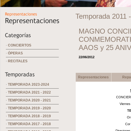
Temporada 2011 -
MAGNO CONCI
CONMEMORATI
·
CONCIERTOS
AAOS y 25 AN
·
ÓPERAS
22/06/2012
·
RECITALES
Representaciones
Repa
·
TEMPORADA 2023-2024
·
TEMPORADA 2021 - 2022
CONCIER
·
TEMPORADA 2020 - 2021
Viernes 
·
TEMPORADA 2019 - 2020
T
·
TEMPORADA 2018 - 2019
Orquestra Simfòni
·
TEMPORADA 2017 - 2018
Cor Amics de l’Òp
Directores : Rubén Gime