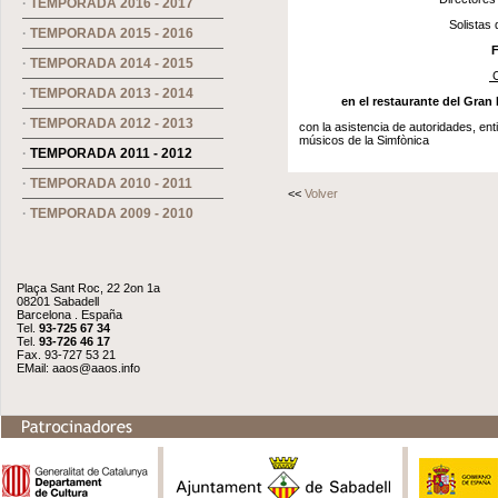
·
TEMPORADA 2016 - 2017
Solistas destacados e
·
TEMPORADA 2015 - 2016
Fi
·
TEMPORADA 2014 - 2015
C
·
TEMPORADA 2013 - 2014
en el restaurante del Gran 
·
TEMPORADA 2012 - 2013
con la asistencia de autoridades, en
músicos de la Simfònica
·
TEMPORADA 2011 - 2012
·
TEMPORADA 2010 - 2011
<<
Volver
·
TEMPORADA 2009 - 2010
Plaça Sant Roc, 22 2on 1a
08201 Sabadell
Barcelona . España
Tel.
93-725 67 34
Tel.
93-726 46 17
Fax. 93-727 53 21
EMail:
aaos@aaos.info