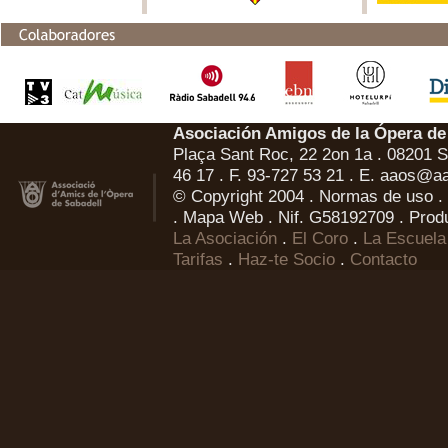
Asociación Amigos de la Ópera de
Plaça Sant Roc, 22 2on 1a . 08201 Sa
46 17 . F. 93-727 53 21 . E.
aaos@aa
© Copyright 2004 .
Normas de uso
.
.
Mapa Web
. Nif. G58192709 . Prod
La Asociación
.
El Coro
.
La Escuela
Tarifas
.
Haz-te Socio
.
Contacto