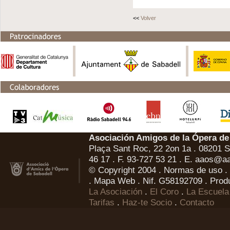
<<
Volver
Asociación Amigos de la Ópera de
Plaça Sant Roc, 22 2on 1a . 08201 Sa
46 17 . F. 93-727 53 21 . E.
aaos@aa
© Copyright 2004 .
Normas de uso
.
.
Mapa Web
. Nif. G58192709 . Prod
La Asociación
.
El Coro
.
La Escuela
Tarifas
.
Haz-te Socio
.
Contacto