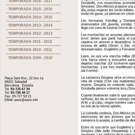
·
TEMPORADA 2016 - 2017
Dorabella, sus respectivas prometi
femmine)
. Don Alfonso propone una 
·
TEMPORADA 2015 - 2016
día, estas mujeres les serán infieles
están de ganar, ya piensan en cómo 
·
TEMPORADA 2014 - 2015
Las hermanas Fiordiligi y Dorabel
enamorados
(Ah, guarda, sorella)
. 
·
TEMPORADA 2013 - 2014
llega con cara de funeral
(Vorrei dir,
·
TEMPORADA 2012 - 2013
Las muchachas se asustan: piensan 
error: tienen que partir hacia el 
·
TEMPORADA 2011 - 2012
siquiera se atreven a despedirse. N
escena de adiós
(Sento, o Dio, c
desesperadas. Guglielmo y Ferrand
·
TEMPORADA 2010 - 2011
Lejos, se oye una marcha militar
(B
·
TEMPORADA 2009 - 2010
Una barca viene a buscarlos para l
dejarlos marchar
(Di scrivermi ogni
muchachas y los tres manifiestan e
sia il vento)
.
La camarera Despina sirve el chocol
Plaça Sant Roc, 22 2on 1a
vida de criada
(Che vita maledetta)
08201 Sabadell
muerte. Despina no entiende nada y
Barcelona . España
Dorabella parece volverse loca
(Sman
Tel.
93-725 67 34
Tel.
93-726 46 17
Cuando finalmente sabe lo que pasa
Fax. 93-727 53 21
señoras, les da un buen consejo: mie
EMail:
aaos@aaos.info
Al fin y al cabo, ningún hombre vale
no son de la misma opinión.
La comedia continua. Don Alfonso pid
intenciones de dos jóvenes que h
camarera lo acepta, a cambio de din
Estos no son otros que Guglielmo y 
Despina
(Alla bella Despinetta)
y é
reconoce. Las señoras de la casa co