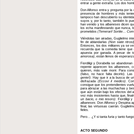
entrar a gente extraña. Los dos hom
Don Alfonso entra y pregunta por la
presencia de hombres y más tenien
tampoco han descubierto su identida
suyos y, por lo tanto, también lo pue
han venido y los
albaneses
dicen qu
los echa manifestando que nunca, ba
prometidos
(Temerari! Sortite… Com 
Viéndolas tan airadas, Guglielmo int
fin de ablandarlas
(Non siate ritrosi
Entonces, los dos militares ya se 
recuerda que la comedia tiene que
apuesta por ganada. A pesar de t
amorosa)
, están llenos de esperanz
Fiordiligi y Dorabella se abandonan
repente aparecen los
albaneses
, 
quieren, más vale morir. Para con
(falso, no hace falta decirlo). L
gente!)
. Hay que ir a la busca de u
disfrazada
(Eccovi il medico)
. Con
consigue que los pretendientes vuel
para abrazar a las muchachas y be
que aún están bajo los efectos del 
vez más insistentes hasta que, fina
un bacio, o mio tesoro)
. Fiordiligi
albaneses
. Don Alfonso y Despina a
final, las virtuosas caerán. Gugliel
fieles.
Pero… ¿Y si tanta furia y tanto fueg
ACTO SEGUNDO