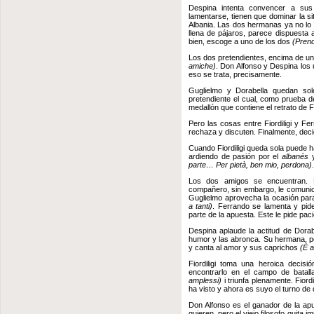
Despina intenta convencer a su
lamentarse, tienen que dominar la s
Albania. Las dos hermanas ya no lo t
llena de pájaros, parece dispuesta 
bien, escoge a uno de los dos
(Prend
Los dos pretendientes, encima de u
amiche)
. Don Alfonso y Despina los
eso se trata, precisamente.
Guglielmo y Dorabella quedan sol
pretendiente el cual, como prueba d
medallón que contiene el retrato de
Pero las cosas entre Fiordiligi y Fer
rechaza y discuten. Finalmente, deci
Cuando Fiordiligi queda sola puede h
ardiendo de pasión por el
albanés
y
parte… Per pietà, ben mio, perdona)
.
Los dos amigos se encuentran. 
compañero, sin embargo, le comunic
Guglielmo aprovecha la ocasión par
a tanti)
. Ferrando se lamenta y pi
parte de la apuesta. Este le pide pac
Despina aplaude la actitud de Dorabe
humor y las abronca. Su hermana, p
y canta al amor y sus caprichos
(È a
Fiordiligi toma una heroica decis
encontrarlo en el campo de batall
amplessi)
i triunfa plenamente. Fiord
ha visto y ahora es suyo el turno de
Don Alfonso es el ganador de la apu
quieren, pero el viejo filosofo quita