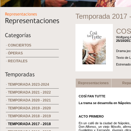
Temporada 2017 
COS
Wolfgang 
25/10/2017
·
CONCIERTOS
Drama joco
·
ÓPERAS
Texto de 
·
RECITALES
Estrenado 
Representaciones
Repa
·
TEMPORADA 2023-2024
·
TEMPORADA 2021 - 2022
COSÌ FAN TUTTE
·
TEMPORADA 2020 - 2021
La trama se desarrolla en Nápoles
·
TEMPORADA 2019 - 2020
·
TEMPORADA 2018 - 2019
ACTO PRIMERO
En un café de la ciudad de Nápoles, 
·
TEMPORADA 2017 - 2018
Don Alfonso, un viejo filósofo, afi
Guglielmo y Ferrando, jóvenes oficial