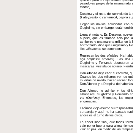
pasado es propio de la misma natura
mismo).
Despina y el resto del servicio de la
(Fate presto, o cari amici)
, bajo la s
Llegan los novios, saludados con au
Guglielmo, sin embargo, está hundi
Llega el notario. Es Despina, nuev
nupcial, que es firmado solo por 
tambores y una marcha militar en la 
horrorizado, dice que Guglielmo y F
i los
albaneses
se esconden.
Regresan los dos oficiales. Ha habi
agli amplessi amorosi)
. Las dos m
Guglielmo y Ferrando descubren a 
máscaras, vestida de notario. Fiordi
Don Alfonso deja caer el contrato, 
Cuando los dos militares ven de qué
muertas de miedo, hacen recaer toda
Don Alfonso y a Despina de haberlas
Don Alfonso lo admite y los diri
albaneses
. Guglielmo y Ferrando e
voi s’inchina)
. Entonces, las muje
engañadas.
El cínico viejo asume su responsabili
su pareja y aquí no ha pasado na
ahora es el turno de los otros.
La conclusión final, que todos ter
vale poner buena cara al mal tiempo
vivir en paz, en medio de las tempest