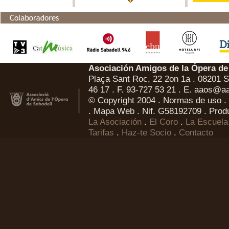
Asociación Amigos de la Ópera de
Plaça Sant Roc, 22 2on 1a . 08201 Sa
46 17 . F. 93-727 53 21 . E.
aaos@aa
© Copyright 2004 .
Normas de uso
.
.
Mapa Web
. Nif. G58192709 . Prod
La Asociación
.
El Coro
.
La Escuela
Tarifas
.
Haz-te Socio
.
Contacto