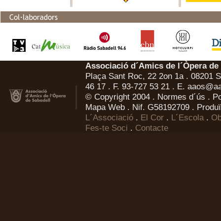
Associació d´Amics de l´Òpera de
Plaça Sant Roc, 22 2on 1a . 08201 Sa
46 17 . F. 93-727 53 21 . E.
aaos@aa
© Copyright 2004 .
Normes d´ús
.
Po
Mapa Web
. Nif. G58192709 . Produï
L´Associació
.
El Cor
.
L´Escola
.
Ob
Fes-te Soci
.
Contacte