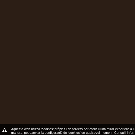
Aquesta web utilitza 'cookies' pròpies i de tercers per oferir-li una millor experiència i
manera, pot canviar la configuració de 'cookies' en qualsevol moment.
Consulti Info