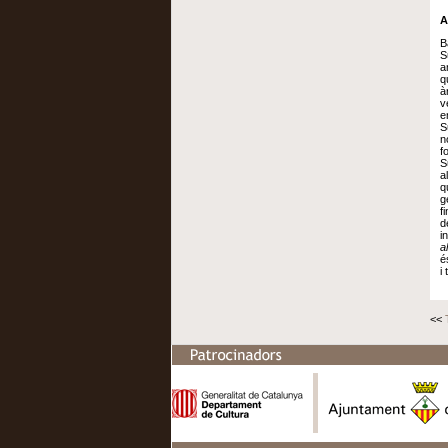
A
B
S
a
q
à
v
e
S
n
f
S
a
q
g
f
d
i
al
é
i
<<