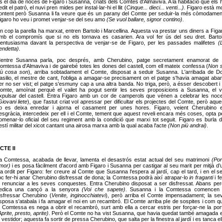
s el dia de noces de Figaro i Susanna, criats dels Comtes d'Almaviva. A la habitació que els 
dit el patró, el nuvi pren mides per instal·lar-hi el llit (
Cinque... dieci... venti...).
Figaro està mo
ontent però Susanna li fa veure que és un parany del Comte per seduir-la més còmodamen
igaro ho veu i promet venjar-se del seu amo
(Se vuol ballare, signor contino)
.
n cop la parella ha marxat, entren Bartolo i Marcellina. Aquesta va prestar uns diners a Figa
mb el compromís que si no els tornava es casarien. Ara vol fer ús del seu dret. Barto
'entusiasma davant la perspectiva de venjar-se de Figaro, per les passades malifetes
(
endetta)
.
entre Susanna parla, poc després, amb Cherubino, patge secretament enamorat de 
omtessa d'Almaviva i de gairebé totes les dones del castell, com ell mateix confessa (
Non 
iù cosa son
), arriba sobtadament el Comte, disposat a seduir Susanna. L'arribada de D
asilio, el mestre de cant, l'obliga a amagar-se precisament on el patge s'havia amagat aba
er no ser vist; el patge s'esmuny cap a una altra banda. No triga, però, a ésser descobert i 
omte, amoïnat perquè el vailet ha pogut sentir les seves proposicions a Susanna, el v
xpulsar del castell. Entra Figaro amb un cor de camperols que vénen a celebrar les noc
Giovani liete
), que l'astut criat vol apressar per dificultar els projectes del Comte, però aque
o es deixa enredar i ajorna el casament per unes hores. Figaro, veient Cherubino 
esgràcia, intercedeix per ell i el Comte, tement que aquest reveli encara més coses, opta p
omenar-lo oficial del seu regiment amb la condició que marxi tot seguit. Figaro es burla d
estí militar del xicot cantant una airosa marxa amb la qual acaba l'acte
(Non più andrai)
.
CTE II
a Comtessa, acabada de llevar, lamenta el desastrós estat actual del seu matrimoni
(Por
mor)
i es posa fàcilment d'acord amb Figaro i Susanna per castigar al seu marit per mitjà d’
la ordit per Figaro: fer creure al Comte que Susanna l'espera al jardí, cap el tard, i en el s
loc fer-hi anar Cherubino disfressat de dona; la Comtessa podrà així atrapar-lo
in fraganti
i fe
o renunciar a les seves conquestes. Entra Cherubino disposat a ser disfressat. Abans per
edica una cançó a la senyora
(Voi che sapete)
. Susanna i la Comtessa comencen
isfressar Cherubino (
Venite, inginocchiatevi
), però arriba el Comte impensadament; la se
sposa s'atabala i fa amagar el noi en un recambró. El Comte arriba pIe de sospites i com q
a Comtessa es nega a obrir el recambró, surt amb ella a cercar estris per forçar-ne la por
Aprite, presto, aprite)
. Però el Comte no ha vist Susanna, que havia quedat també amagada 
l vestidor; aquesta fa sortir de pressa Cherubino, que salta per la finestra al jardí i es tanca el