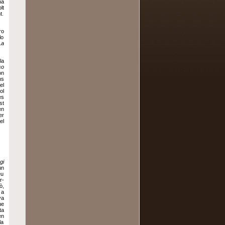
ha
lt
t.
ro
lo
La
la
so
on
ns
el
ol
es
st
en
er
el
gi
un
eu
r-
ò,
 a
va
ue
ta
en
la