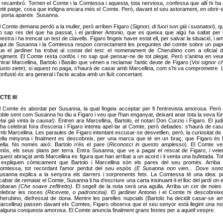
l recambró. Tornen el Comte i la Comtessa i aquesta, tota nerviosa, confessa que allí hi ha 
etit patge, cosa que indigna encara més el Comte. Però, davant el seu astorament, en obrir-
a porta apareix Susanna.
l Comte demana perdó a la muller, però arriben Figaro (
Signori, di fuori son già i suonatori
), q
o sap res del que ha passat, i el jardiner Antonio, que es queixa que algú ha saltat per 
inestra i ha trencat un test de clavells. Figaro fingeix haver estat ell, per salvar la situació, i a
'ajut de Susanna i la Comtessa respon correctament les preguntes del comte sobre un pap
ue el jardiner ha trobat al costat del test: el nomenament de Cherubino com a oficial d
egiment. El Comte resta confós i no sap què pensar-ne de tot plegat. Però s'anima en veu
ntrar Marcellina, Bartolo i Basilio que vénen a reclamar l'antic deute de Figaro (
Voi signor c
iusto siete
); si aquest no paga, s'haurà de casar amb Marcellina, com s'hi va comprometre. 
onfusió és ara general i l'acte acaba amb un lluït concertant.
CTE III
l Comte és abordat per Susanna, la qual fingeix acceptar per fi l'entrevista amorosa. Però 
oble sent com Susanna ho diu a Figaro i veu que l'han enganyat, deixant anar tota la seva fúr
Hai già vinta la causa!)
. Entren ara Marcellina, Bartolo, el notari Don Curzio i Figaro. El judi
'ha celebrat fora d'escena i Figaro intenta apel·lar al Comte, però debades: s'haurà de cas
mb Marcellina. Les paraules de Figaro intentant excusar-se desvetllen, però, la curiositat de 
ella minyona i finalment es descobreix, per una marca que té en un braç, que Figaro és fi
'ella. No només això: Bartolo n’és el pare (
Riconosci in questo amplesso
). El Comte ve
uriós, els seus plans per terra. Entra Susanna, que ve a pagar el rescat de Figaro, i veie
quest abraçat amb Marcellina es figura que han arribat a un acord i li venta una bufetada. To
i expliquen còmicament que Bartolo i Marcellina són els pares del seu promès. Arriba 
omtessa, tot recordant l'amor perdut del seu espòs
(E Susanna non vien... Dove sono
usanna explica a la senyora els darrers i sorprenents fets. La Comtessa té una idea: p
cabar de rematar el Comte, Susanna li ha d’escriure una carta insinuant-li el lloc del jardí on 
robaran
(Che soave zeffiretto)
. El segell de la nota serà una agulla. Arriba un cor de noies
elebrar les noces
(Ricevete, o padroncina)
. El jardiner Antonio i el Comte hi descobreix
herubino, disfressat de dona. Mentre les parelles nupcials (Bartolo ha decidit casar-se a
arcellina) passen davant eIs Comtes, Figaro observa que el seu senyor està llegint una no
'alguna conquesta amorosa. El Comte anuncia finalment grans festes per a aquell vespre.