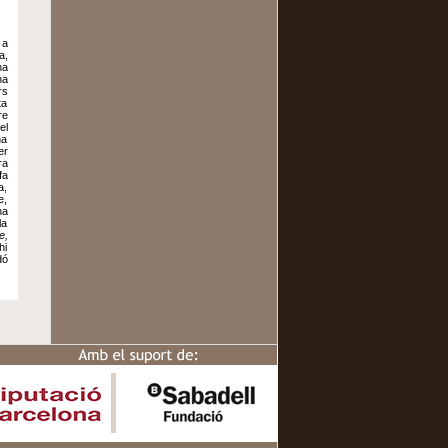
 a
a,
na
na
rs
ta
re
el
na
er
ra
fa
a,
e,
ha
la
e,
hi
dó