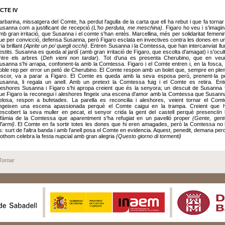
CTE IV
arbarina, missatgera del Comte, ha perdut l'agulla de la carta que ell ha rebut i que fa tornar
usanna com a justificant de recepció
(L'ho perduta, me meschina)
. Figaro ho veu i s'imagin
mb gran irritació, que Susanna i el comte s'han entès. Marcellina, més per solidaritat femeni
ue per convicció, defensa Susanna, però Figaro esclata en invectives contra les dones en u
ria brillant
(Aprite un po’ quegli occhi)
. Entren Susanna i la Comtessa, que han intercanviat llu
estits. Susanna es queda al jardí (amb gran irritació de Figaro, que escolta d'amagat) i s'ocul
ntre els arbres (
Deh vieni non tardar
). Tot d’una es presenta Cherubino, que en veu
usanna s'hi arrapa, confonent-la amb la Comtessa. Figaro i el Comte entren i, en la fosca, 
oble rep per error un petó de Cherubino. El Comte respon amb un bolet que, sempre en ple
oscor, va a parar a Figaro. El Comte es queda amb la seva esposa però, prenent-la p
usanna, li regala un anell. Amb un pretext la Comtessa fuig i el Comte es retira. Ent
leshores Susanna i Figaro s'hi apropa creient que és la senyora; un descuit de Susanna 
ue Figaro la reconegui i aleshores fingeix una escena d'amor amb la Comtessa que Susann
elosa, respon a bufetades. La parella es reconcilia i aleshores, veient tornar el Comt
ingeixen una escena apassionada perquè el Comte caigui en la trampa. Creient que 
escobert la seva muller en pecat, el senyor crida la gent del castell perquè presenciïn 
nfàmia de la Comtessa que aparentment s'ha refugiat en un pavelló proper
(Gente, gent
l'armi)
. El Comte en fa sortir totes les dones que hi eren amagades, però la Comtessa no 
s: surt de l'altra banda i amb l'anell posa el Comte en evidencia. Aquest, penedit, demana per
 tothom celebra la festa nupcial amb gran alegria
(Questo giorno di tormenti)
Tornar