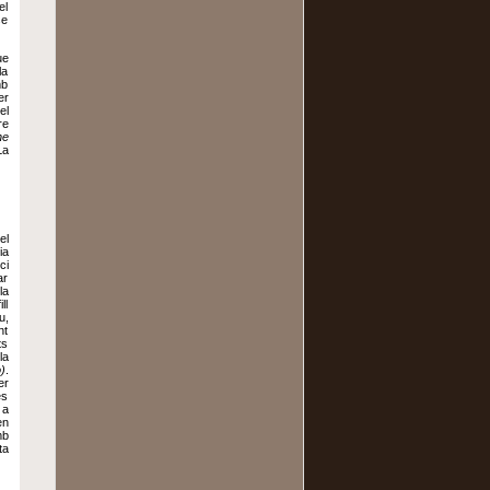
el
se
ue
la
mb
er
el
re
he
La
el
ia
ci
ar
la
ll
u,
nt
ts
la
)
.
er
es
 a
en
mb
ta