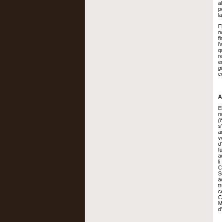
a
p
l
E
n
f
l
q
r
e
g
c
A
E
n
(
s
a
v
d
f
a
l
C
S
a
t
c
C
M
d