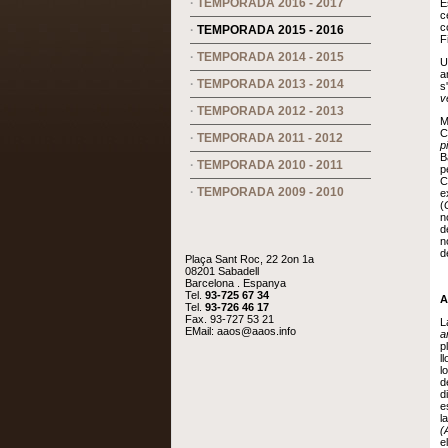
·
TEMPORADA 2016 - 2017
É
ce
c
·
TEMPORADA 2015 - 2016
F
·
TEMPORADA 2014 - 2015
U
a
·
TEMPORADA 2013 - 2014
s
v
·
TEMPORADA 2012 - 2013
M
C
·
TEMPORADA 2011 - 2012
p
B
·
TEMPORADA 2010 - 2011
p
C
·
TEMPORADA 2009 - 2010
e
(
n
d
n
d
Plaça Sant Roc, 22 2on 1a
08201 Sabadell
Barcelona . Espanya
Tel.
93-725 67 34
A
Tel.
93-726 46 17
Fax. 93-727 53 21
L
EMail:
aaos@aaos.info
a
p
l
l
d
d
e
l
(
e