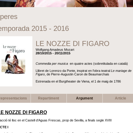
peres
emporada 2015 - 2016
LE NOZZE DI FIGARO
Wolfgang Amadeus Mozart
28/10/2015 - 20/11/2015
Commedia per musica
en quatre actes (sobretitulada en català)
Llibret de Lorenzo da Ponte, inspirat en l'obra teatral
Le mariage de
Figaro
, de Pierre-Augustin Caron de Beaumarchais
Estrenada en el Burgtheater de Viena, el 1 de maig de 1786
epresentacions
Repartiment
Argument
Article
LE NOZZE DI FIGARO
’acció té lloc en el Castell d’Aguas Frescas, prop de Sevilla, a finals segle XVIII
CTE I