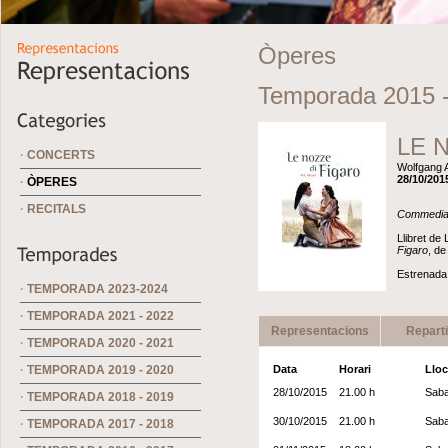
Òperes
Temporada 2015 
LE 
·
CONCERTS
Wolfgang 
28/10/2015
·
ÒPERES
·
RECITALS
Commedia
Llibret de 
Figaro
, d
Estrenada 
·
TEMPORADA 2023-2024
·
TEMPORADA 2021 - 2022
Representacions
Repart
·
TEMPORADA 2020 - 2021
·
TEMPORADA 2019 - 2020
Data
Horari
Lloc
28/10/2015
21.00 h
Saba
·
TEMPORADA 2018 - 2019
30/10/2015
21.00 h
Saba
·
TEMPORADA 2017 - 2018