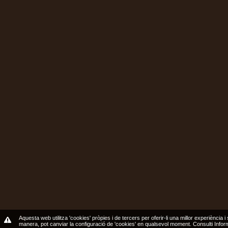
Aquesta web utilitza 'cookies' pròpies i de tercers per oferir-li una millor experiència i
manera, pot canviar la configuració de 'cookies' en qualsevol moment.
Consulti Info