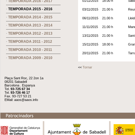
·
TEMPORADA 2016 - 2017
01/11/2015
18.00 h
Saba
·
TEMPORADA 2015 - 2016
03/11/2015
21.00 h
Reus
·
TEMPORADA 2014 - 2015
06/11/2015
21.00 h
Lleid
·
TEMPORADA 2013 - 2014
11/11/2015
21.00 h
Manr
·
TEMPORADA 2012 - 2013
13/11/2015
21.00 h
Sant
·
TEMPORADA 2011 - 2012
15/11/2015
18.00 h
Gran
·
TEMPORADA 2010 - 2011
20/11/2015
21.00 h
Tarr
·
TEMPORADA 2009 - 2010
<<
Tornar
Plaça Sant Roc, 22 2on 1a
08201 Sabadell
Barcelona . Espanya
Tel.
93-725 67 34
Tel.
93-726 46 17
Fax. 93-727 53 21
EMail:
aaos@aaos.info