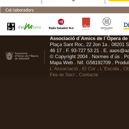
Associació d´Amics de l´Òpera de
Plaça Sant Roc, 22 2on 1a . 08201 Sa
46 17 . F. 93-727 53 21 . E.
aaos@aa
© Copyright 2004 .
Normes d´ús
.
Po
Mapa Web
. Nif. G58192709 . Produï
L´Associació
.
El Cor
.
L´Escola
.
Ob
Fes-te Soci
.
Contacte