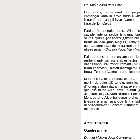
Un saló a casa dels Ford
Les dones, mentrestant, han prepa
començar amb la seva burla (
Gai
l’ocasió per tranquil·litzar Nannet
l’ase del Dr. Cajus.
Fasltaff és anunciat i entra. Alice s’e
cavaller intenta seduir la dama, q
seves glòries passades (
Quand’ero 
tallats en sec quan Meg i Quickly
casa acompanyat de molta gent amb m
el seu amant (
Signora Alice! Vien Ma
Falstaff, mort de por, és amagat da
arriben amb garrots i altres estris
obsessionat en trobar l’amant (
Se 
freda i canvien Falstaff d’amagatall:
bruta. Fenton i Nannetta aprofiten per
Mentre dura tota aquesta escena, Fals
morint de calor allà tancat, però les
d’homes s’atura davant el paravent, j
que allà hi ha Alice amb Falstaff (
assalten el paravent troben Fento
Mentrestant, Alice ha donat ordres a
finestra a una rasa que hi ha sot
aconsegueixen i Falstaff, juntament a
de tothom.
ACTE TERCER
Quadre primer
Davant l’Alberg de la Garrotera