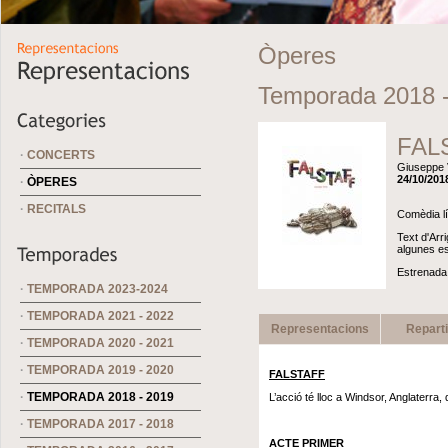
Òperes
Temporada 2018 
FAL
·
CONCERTS
Giuseppe 
24/10/2018
·
ÒPERES
·
RECITALS
Comèdia lí
Text d'Arr
algunes es
Estrenada 
·
TEMPORADA 2023-2024
·
TEMPORADA 2021 - 2022
Representacions
Repart
·
TEMPORADA 2020 - 2021
·
TEMPORADA 2019 - 2020
FALSTAFF
·
TEMPORADA 2018 - 2019
L’acció té lloc a Windsor, Anglaterra,
·
TEMPORADA 2017 - 2018
ACTE PRIMER