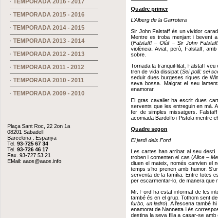
·
TEMPORADA 2016 - 2017
Quadre primer
·
TEMPORADA 2015 - 2016
L’Alberg de la Garrotera
·
TEMPORADA 2014 - 2015
Sir John Falstaff és un vividor carad
Mentre es troba menjant i bevent a l
·
TEMPORADA 2013 - 2014
(
Falstaff! – Olà! – Sir John Falstaff
violència. Aviat, però, Falstaff, amb
·
TEMPORADA 2012 - 2013
sobre.
Tornada la tranquil·litat, Falstaff v
·
TEMPORADA 2011 - 2012
tren de vida dissipat (
Sei polli: sei sce
seduir dues burgeses riques de Wind
·
TEMPORADA 2010 - 2011
seva bossa. Malgrat el seu lamentab
enamorar.
·
TEMPORADA 2009 - 2010
El gras cavaller ha escrit dues ca
servents que les entreguin en mà. A
fer de simples missatgers. Falstaff
acomiada Bardolfo i Pistola mentre e
Plaça Sant Roc, 22 2on 1a
Quadre segon
08201 Sabadell
Barcelona . Espanya
El jardí dels Ford
Tel.
93-725 67 34
Tel.
93-726 46 17
Les cartes han arribat al seu dest
Fax. 93-727 53 21
troben i comenten el cas (
Alice – M
EMail:
aaos@aaos.info
diuen el mateix, només canvien el 
temps s’ho prenen amb humor. S’unei
serventa de la família. Entre totes 
per escarmentar-lo, de manera que no
Mr. Ford ha estat informat de les in
també és en el grup. Tothom sent des
furbo, un ladro
). A l’escena també h
enamorat de Nannetta i és correspost
destina la seva filla a casar-se amb 