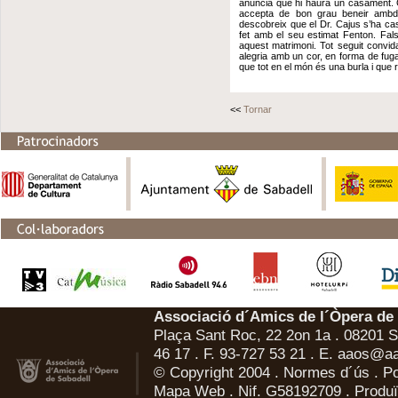
anuncia que hi haurà un casament. 
accepta de bon grau beneir ambdue
descobreix que el Dr. Cajus s’ha ca
fet amb el seu estimat Fenton. Fals
aquest matrimoni. Tot seguit convid
alegria amb un cor, en forma de fuga,
que tot en el món és una burla i que riu
<<
Tornar
Associació d´Amics de l´Òpera de
Plaça Sant Roc, 22 2on 1a . 08201 Sa
46 17 . F. 93-727 53 21 . E.
aaos@aa
© Copyright 2004 .
Normes d´ús
.
Po
Mapa Web
. Nif. G58192709 . Produï