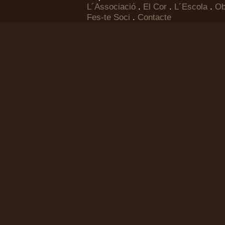
L´Associació
.
El Cor
.
L´Escola
.
Ob
Fes-te Soci
.
Contacte