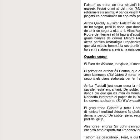
Falstaff es troba en una situació la
maleeix l’estat criminal del món (
Mo
retornar-li els ànims. A banda veiem Ali
plegats es confabulen un cop més per
Arriba Quickly a visitar Falstaff de n
de tot plegat, però la dona, que don
de tenir un segona cita amb Alice. Aq
Roure de Herne i ell hi haurà d’acu
grans banyes de cérvol. Mentre Fals
altres perfilen l’estratègia i repart
que allà mateix beneirà la seva uni
ho sent i s’afanya a avisar la noia per
Quadre segon
El Parc de Windsor, a mitjanit, al co
El primer en arribar és Fenton, que c
amb Nannetta (
Dal labbro il canto e
segons els plans elaborats per fer fr
Arriba Falstaff just quan sona la mitj
cavaller està encantant. De sobte, 
doncs diu que qui les mira és home m
Nannetta interpreta el paper de la R
les seves assistents (
Sul fil d’un soff
El grup troba Falstaff a terra i aqu
dimoniets i multitud d’éssers fantàsti
demana perdó. De sobte, però, reco
part del grup.
Aleshores, el gras Sir John s’enfa
encaixa amb esportivitat i reconeix q
Tothom es descobreix. Ford, a qui F