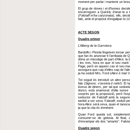
moment per parlar i mantenir un breu
El grup de dones i el d’homes decidei
encarreguen a Quickly d’anar-lo a 
(
Falstaff m’ha canzonata
); ells, dec
fals, amb el propòsit d’engalipar-lo (
U
ACTE SEGON
Quadre primer
L’Alberg de la Garrotera
Bardolfo i Pistola fingeixen tornar pen
que fan és anunciar-li l’arribada de 
dóna un missatge de part d’Alice: la 
i les tres, hora en que el seu mar
Page, però en aquest cas el seu mar
assegura que cap d’elles sap de l’alt
ja ha seduït Mrs. Ford (
Alice è mia! 
Tot seguit és introduït un altre pe
fals (
Signore, v’assista il cielo!
). El 
bossa de diners, per tal que sedueixi
doncs està enamorat d’ella sense
sorprès per la proposició, però l’ex
seductor de Falstaff amb la segureta
també a ser seva. Falstaff, seduït pel
hora Alice serà seva, quan el tanoca 
ja que la cita és imminent.
Quan Ford queda sol, simplement a
consumir-se de gelosia. Al final,
d’enxampar els dos “amants”. Falstaff
Quadre segon