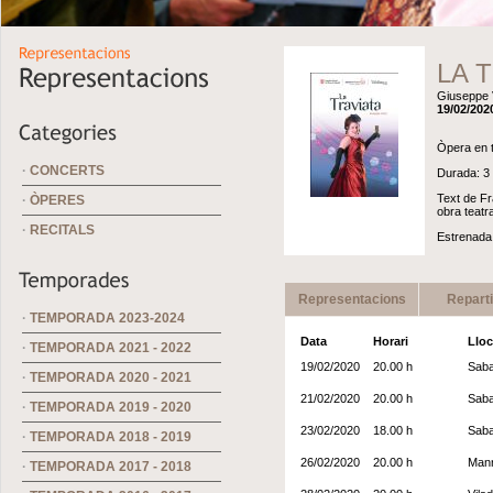
LA 
Giuseppe 
19/02/202
Òpera en t
·
CONCERTS
Durada: 3 
Text de Fr
·
ÒPERES
obra teatr
·
RECITALS
Estrenada 
Representacions
Repart
·
TEMPORADA 2023-2024
Data
Horari
Lloc
·
TEMPORADA 2021 - 2022
19/02/2020
20.00 h
Saba
·
TEMPORADA 2020 - 2021
21/02/2020
20.00 h
Saba
·
TEMPORADA 2019 - 2020
23/02/2020
18.00 h
Saba
·
TEMPORADA 2018 - 2019
26/02/2020
20.00 h
Manr
·
TEMPORADA 2017 - 2018