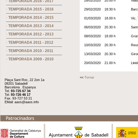
28/02/2020
20.00 h
Vila
·
TEMPORADA 2016 - 2017
·
TEMPORADA 2015 - 2016
29/02/2020
18:30 h
Barc
·
TEMPORADA 2014 - 2015
01/03/2020
18.00 h
Vic, 
·
TEMPORADA 2013 - 2014
06/03/2020
20.30 h
Sant
·
TEMPORADA 2012 - 2013
08/03/2020
18.00 h
Gran
·
TEMPORADA 2011 - 2012
10/03/2020
20.30 h
Reus
·
TEMPORADA 2010 - 2011
13/03/2020
20.30 h
Giro
·
TEMPORADA 2009 - 2010
20/03/2020
21.00 h
Llei
<<
Tornar
Plaça Sant Roc, 22 2on 1a
08201 Sabadell
Barcelona . Espanya
Tel.
93-725 67 34
Tel.
93-726 46 17
Fax. 93-727 53 21
EMail:
aaos@aaos.info