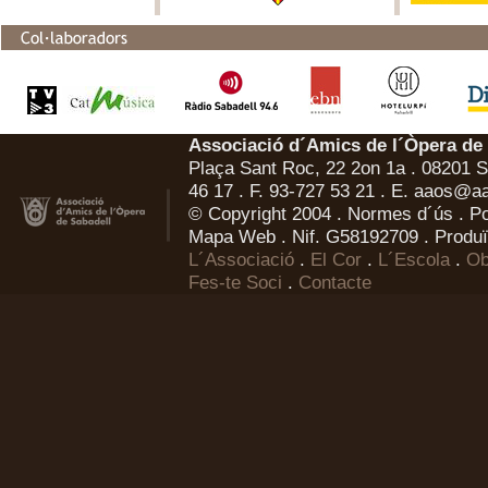
Associació d´Amics de l´Òpera de
Plaça Sant Roc, 22 2on 1a . 08201 Sa
46 17 . F. 93-727 53 21 . E.
aaos@aa
© Copyright 2004 .
Normes d´ús
.
Po
Mapa Web
. Nif. G58192709 . Produï
L´Associació
.
El Cor
.
L´Escola
.
Ob
Fes-te Soci
.
Contacte