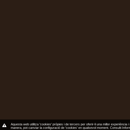
Aquesta web utilitza 'cookies' pròpies i de tercers per oferir-li una millor experiència i
manera, pot canviar la configuració de 'cookies' en qualsevol moment.
Consulti Info