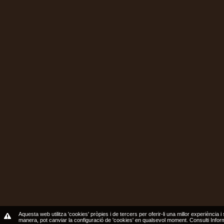
Aquesta web utilitza 'cookies' pròpies i de tercers per oferir-li una millor experiència i
manera, pot canviar la configuració de 'cookies' en qualsevol moment.
Consulti Info