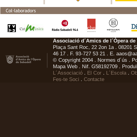
Associació d´Amics de l´Òpera de
Plaça Sant Roc, 22 2on 1a . 08201 Sa
46 17 . F. 93-727 53 21 . E.
aaos@aa
© Copyright 2004 .
Normes d´ús
.
Po
Mapa Web
. Nif. G58192709 . Produï
L´Associació
.
El Cor
.
L´Escola
.
Ob
Fes-te Soci
.
Contacte