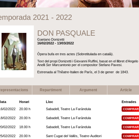
emporada 2021 - 2022
DON PASQUALE
Gaetano Donizetti
16/02/2022 - 13/03/2022
Òpera bufa en tres actes (Sobretitulada en català).
Text del propi Donizetti i Giovanni Ruffini, basat en el llibret d’Angelo
Anelli
Ser Marcantonio
per el compositor Stefano Pavesi.
Estrenada al Thêatre-Italien de París, el 3 de gener de 1843.
epresentacions
Repartiment
Argument
Article
Data
Horari
Lloc
Entrades
16/02/2022
20.00 h
Sabadell, Teatre La Faràndula
COMPRAR
18/02/2022
20.00 h
Sabadell, Teatre La Faràndula
COMPRAR
20/02/2022
18.00 h
Sabadell, Teatre La Faràndula
COMPRAR
25/02/2022
20.00 h
Sant Cugat del Vallès, Teatre-Auditori
COMPRAR