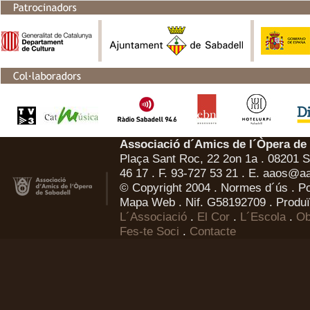
Associació d´Amics de l´Òpera de
Plaça Sant Roc, 22 2on 1a . 08201 Sa
46 17 . F. 93-727 53 21 . E.
aaos@aa
© Copyright 2004 .
Normes d´ús
.
Po
Mapa Web
. Nif. G58192709 . Produï
L´Associació
.
El Cor
.
L´Escola
.
Ob
Fes-te Soci
.
Contacte