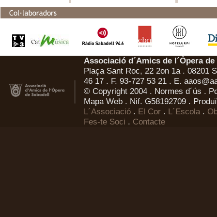
Associació d´Amics de l´Òpera de
Plaça Sant Roc, 22 2on 1a . 08201 Sa
46 17 . F. 93-727 53 21 . E.
aaos@aa
© Copyright 2004 .
Normes d´ús
.
Po
Mapa Web
. Nif. G58192709 . Produï
L´Associació
.
El Cor
.
L´Escola
.
Ob
Fes-te Soci
.
Contacte