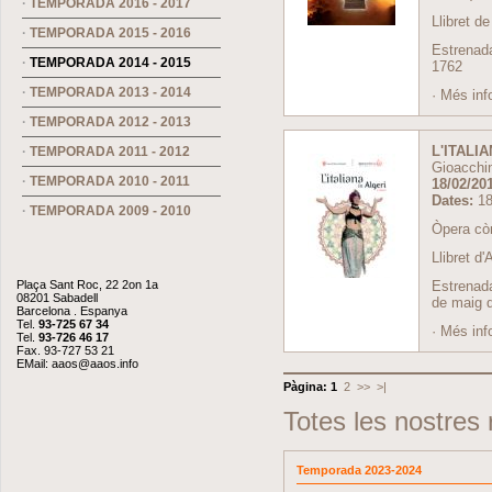
·
TEMPORADA 2016 - 2017
Llibret de
·
TEMPORADA 2015 - 2016
Estrenada
·
TEMPORADA 2014 - 2015
1762
·
TEMPORADA 2013 - 2014
·
Més inf
·
TEMPORADA 2012 - 2013
L'ITALI
·
TEMPORADA 2011 - 2012
Gioacchi
·
TEMPORADA 2010 - 2011
18/02/201
Dates:
18
·
TEMPORADA 2009 - 2010
Òpera còm
Llibret d'
Plaça Sant Roc, 22 2on 1a
Estrenada
08201 Sabadell
de maig 
Barcelona . Espanya
Tel.
93-725 67 34
·
Més inf
Tel.
93-726 46 17
Fax. 93-727 53 21
EMail:
aaos@aaos.info
Pàgina:
1
2
>>
>|
Totes les nostres
Temporada 2023-2024