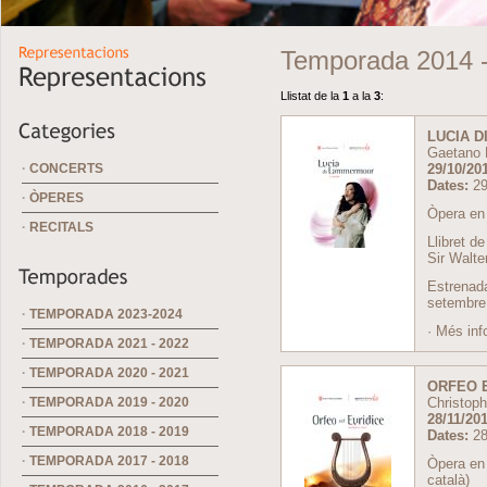
Temporada 2014 
Llistat de la
1
a la
3
:
LUCIA 
Gaetano 
·
CONCERTS
29/10/201
Dates:
29
·
ÒPERES
Òpera en 
·
RECITALS
Llibret d
Sir Walte
Estrenada
setembre
·
TEMPORADA 2023-2024
·
Més inf
·
TEMPORADA 2021 - 2022
·
TEMPORADA 2020 - 2021
ORFEO 
·
TEMPORADA 2019 - 2020
Christoph
28/11/201
·
TEMPORADA 2018 - 2019
Dates:
28
·
TEMPORADA 2017 - 2018
Òpera en 
català)