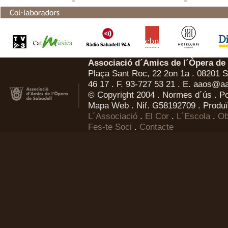
Associació d´Amics de l´Òpera de
Plaça Sant Roc, 22 2on 1a . 08201 Sa
46 17 . F. 93-727 53 21 . E.
aaos@aa
© Copyright 2004 .
Normes d´ús
.
Po
Mapa Web
. Nif. G58192709 . Produï
L´Associació
.
El Cor
.
L´Escola
.
Ob
Fes-te Soci
.
Contacte