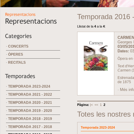
Temporada 2016 
Llistat de la
4
a la
4
:
CARME
Georges 
·
CONCERTS
03/05/201
Dates:
03
·
ÒPERES
Òpera en q
·
RECITALS
Text d'Hen
Carmen
(
Estrenada 
de 1875
·
TEMPORADA 2023-2024
·
Més inf
·
TEMPORADA 2021 - 2022
·
TEMPORADA 2020 - 2021
Pàgina:
|<
<<
1
2
·
TEMPORADA 2019 - 2020
Totes les nostres
·
TEMPORADA 2018 - 2019
·
TEMPORADA 2017 - 2018
Temporada 2023-2024